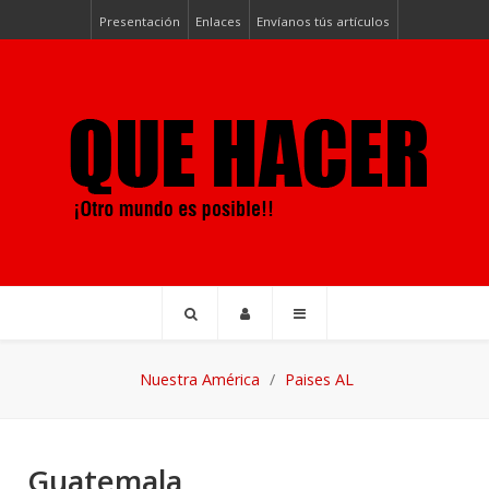
Presentación
Enlaces
Envíanos tús artículos
Nuestra América
Paises AL
Guatemala