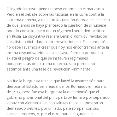
El legado leninista tiene un peso enorme en el marxismo.
Pero en el debate sobre las tácticas en la lucha contra la
extrema derecha, a mi juicio la cuestión decisiva es el hecho
de que jamás se haya planteado la cuestión de si hubiese
podido consolidarse o no un régimen liberal-democrático
en Rusia. La disyuntiva real era Lenin o Kornilov, revolución
socialista o dictadura contrarrevolucionaria. Esa conclusión
no debe llevarnos a creer que hoy nos encontramos ante la
misma disyuntiva. No es ese el caso. Pero no porque no
exista el peligro de que se instauren regímenes
bonapartistas de extrema derecha, sino porque no
estamos ante una fase de revolución «inminente».
No fue la burguesía rusa la que lanzó la insurrección para
derrocar al Estado semifeudal de los Romanov en febrero
de 1917, pero fue esa burguesía la que impidió que el
gobierno provisional del príncipe Lvov firmara por separado
la paz con Alemania: los capitalistas rusos se mostraron
demasiado débiles, por un lado, para romper con sus
socios europeos, y, por el otro, para asegurarse su