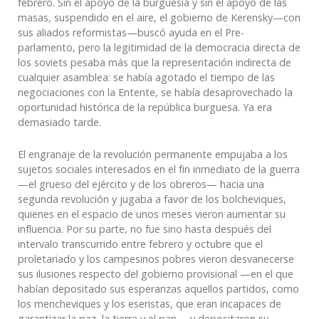
febrero. Sin el apoyo de la burguesía y sin el apoyo de las
masas, suspendido en el aire, el gobierno de Kerensky—con
sus aliados reformistas—buscó ayuda en el Pre-
parlamento, pero la legitimidad de la democracia directa de
los soviets pesaba más que la representación indirecta de
cualquier asamblea: se había agotado el tiempo de las
negociaciones con la Entente, se había desaprovechado la
oportunidad histórica de la república burguesa. Ya era
demasiado tarde.
El engranaje de la revolución permanente empujaba a los
sujetos sociales interesados en el fin inmediato de la guerra
—el grueso del ejército y de los obreros— hacia una
segunda revolución y jugaba a favor de los bolcheviques,
quienes en el espacio de unos meses vieron aumentar su
influencia. Por su parte, no fue sino hasta después del
intervalo transcurrido entre febrero y octubre que el
proletariado y los campesinos pobres vieron desvanecerse
sus ilusiones respecto del gobierno provisional —en el que
habían depositado sus esperanzas aquellos partidos, como
los mencheviques y los eseristas, que eran incapaces de
garantizar la paz, la tierra y el pan— y depositaron su