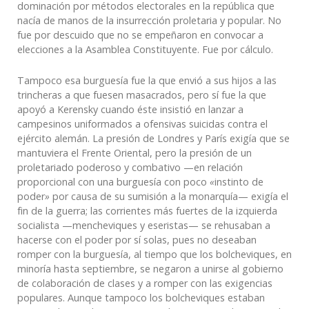
dominación por métodos electorales en la república que
nacía de manos de la insurrección proletaria y popular. No
fue por descuido que no se empeñaron en convocar a
elecciones a la Asamblea Constituyente. Fue por cálculo.
Tampoco esa burguesía fue la que envió a sus hijos a las
trincheras a que fuesen masacrados, pero sí fue la que
apoyó a Kerensky cuando éste insistió en lanzar a
campesinos uniformados a ofensivas suicidas contra el
ejército alemán. La presión de Londres y París exigía que se
mantuviera el Frente Oriental, pero la presión de un
proletariado poderoso y combativo —en relación
proporcional con una burguesía con poco
«
instinto de
poder
»
por causa de su sumisión a la monarquía— exigía el
fin de la guerra; las corrientes más fuertes de la izquierda
socialista —mencheviques y eseristas— se rehusaban a
hacerse con el poder por sí solas, pues no deseaban
romper con la burguesía, al tiempo que los bolcheviques, en
minoría hasta septiembre, se negaron a unirse al gobierno
de colaboración de clases y a romper con las exigencias
populares. Aunque tampoco los bolcheviques estaban