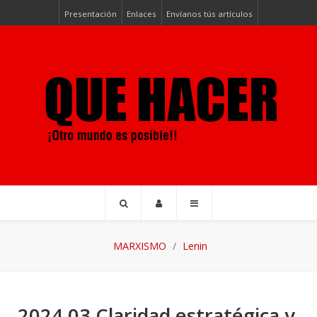
Presentación
Enlaces
Envíanos tús artículos
MARXISMO
Lenin
2024 03 Claridad estratégica y