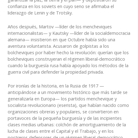
confianza en los soviets en cuyo seno se afirmaba el
liderazgo de Lenin y de Trotsky.
Años después, Martov —líder de los mencheviques
internacionalistas— y Kautsky —líder de la socialdemocracia
alemana— insistieron en que Octubre había sido una
aventura voluntarista. Acusaron de golpistas a los
bolcheviques por haber hecho la revolución: querían que los
bolcheviques construyeran el régimen liberal-democrático
cuando la burguesía rusa había apoyado los métodos de la
guerra civil para defender la propiedad privada.
Por ironías de la historia, en la Rusia de 1917 —
anticipándose a un movimiento histórico que más tarde se
generalizaría en Europa— los partidos menchevique y
socialista revolucionario (eserista), que habían nacido como
organizaciones obreras y populares, se convirtieron en
portavoces de la pequeña burguesía y de las incipientes
clases medias urbanas: colchón de amortiguamiento de la
lucha de clases entre el Capital y el Trabajo, y en los
postreros defensores de un régimen liberal-democrático,