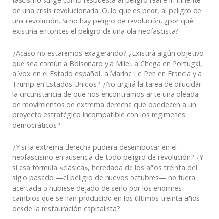
fascismo surge como respuesta al peligro real e inminente
de una crisis revolucionaria. O, lo que es peor, al peligro de
una revolución. Si no hay peligro de revolución, ¿por qué
existiría entonces el peligro de una ola neofascista?
¿Acaso no estaremos exagerando? ¿Existirá algún objetivo
que sea común a Bolsonaro y a Milei, а Chega en Portugal,
a Vox en el Estado español, a Marine Le Pen en Francia y a
Trump en Estados Unidos? ¿No urgirá la tarea de dilucidar
la circunstancia de que nos encontramos ante una oleada
de movimientos de extrema derecha que obedecen a un
proyecto estratégico incompatible con los regímenes
democráticos?
¿Y si la extrema derecha pudiera desembocar en el
neofascismo en ausencia de todo peligro de revolución? ¿Y
si esa fórmula «clásica», heredada de los años treinta del
siglo pasado —el peligro de nuevos octubres— no fuera
acertada o hubiese dejado de serlo por los enormes
cambios que se han producido en los últimos treinta años
desde la restauración capitalista?