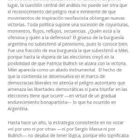
lugar, la cuestión central del análisis no puede ser otra que
el reconocimiento del peligro real e inminente de que
movimientos de inspiración neofascista obtengan nuevas
victorias. Toda política supone una sucesión de coyunturas,
momentos, flujos, reflujos, secuencias. ¿Quién está a la
ofensiva y quién a la defensiva? El grueso de la burguesía
argentina no subestimó al peronismo, pues lo conoce bien.
Fue una fracción de esa burguesía la que subestimó a Milei,
porque hasta la víspera de las elecciones creyó en la
posibilidad de que Patricia Bullrich se alzara con la victoria.
Milei aparecía como un aliado instrumental. El hecho de
que la contienda se desenvuelva en el marco de
democracias liberales no atenúa el peligro autoritario que
amenaza las libertades democráticas si para triunfar en las
elecciones tiene que ocurrir —en virtud de un gradual
endurecimiento bonapartista— lo que ha ocurrido en
Argentina.
Hasta hace un año, la estrategia consistente en no votar
«ni por uno ni por otra» —ni por Sergio Massa ni por
Bullrich— no dejaba de tener lógica, porque ello significaba