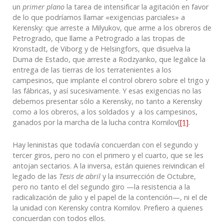
un
primer plano
la tarea de intensificar la agitación en favor
de lo que podríamos llamar «exigencias parciales» a
Kerensky: que arreste a Milyukov, que arme a los obreros de
Petrogrado, que llame a Petrogrado a las tropas de
Kronstadt, de Viborg y de Helsingfors, que disuelva la
Duma de Estado, que arreste a Rodzyanko, que legalice la
entrega de las tierras de los terratenientes a los
campesinos, que implante el control obrero sobre el trigo y
las fábricas, y así sucesivamente. Y esas exigencias no las
debemos presentar sólo a Kerensky, no tanto a Kerensky
como a los obreros, a los soldados y a los campesinos,
ganados por la marcha de la lucha contra Kornilov[
[1]
.
Hay leninistas que todavía concuerdan con el segundo y
tercer giros, pero no con el primero y el cuarto, que se les
antojan sectarios. A la inversa, están quienes reivindican el
legado de las
Tesis de abril
y la insurrección de Octubre,
pero no tanto el del segundo giro —la resistencia a la
radicalización de julio y el papel de la contención—, ni el de
la unidad con Kerensky contra Kornilov. Prefiero a quienes
concuerdan con todos ellos.