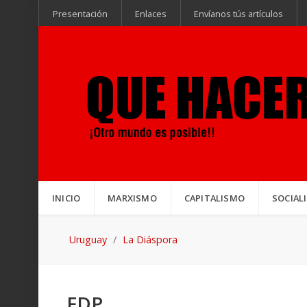
Presentación
Enlaces
Envíanos tús artículos
INICIO
MARXISMO
CAPITALISMO
SOCIAL
Uruguay
La Diáspora
FDP