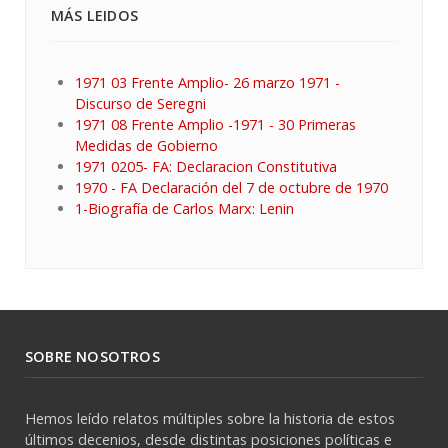
MÁS LEIDOS
1971 03 Frente Amplio- 26 marzo 1971 -
Discurso de Seregni
1971 08 Frente Amplio -1971 - 30 Primeras
Medidas de Gobierno
1971 0205- FA: Declaracion Constitutiva
1970 - FA Declaración del 7 de octubre de 1970
1-Biografía de Carlos Marx: Lenin
SOBRE NOSOTROS
Hemos leído relatos múltiples sobre la historia de estos
últimos decenios, desde distintas posiciones políticas e