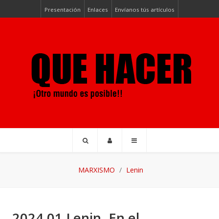
Presentación
Enlaces
Envíanos tús artículos
MARXISMO
Lenin
2024 01 Lenin. En el