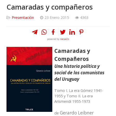
Camaradas y compañeros
Presentación
23 Enero 2015
4363
powered by
social2s
Camaradas y
Compañeros
Una historia política y
social de los comunistas
del Uruguay
Tomo I. La era Gómez 1941-
1955 y Tomo II. La era
Arismendi 1955-1973
Gerardo Leibner
de