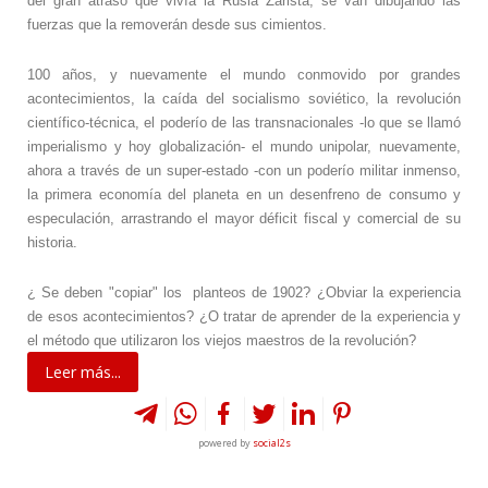
del gran atraso que viv
ía
la Rusia Zarista, se van dibujando las
fuerzas que la removerán desde sus cimientos.
100 años, y nuevamente el mundo conmovido por grandes
acontecimientos, la caída del socialismo soviético, la revolución
científico-técnica, el poderío de las transnacionales -lo que se llamó
imperialismo y hoy globalización- el mundo unipolar, nuevamente,
ahora a través de un super-estado -con un poderío militar inmenso,
la primera economía del planeta en un desenfreno de consumo y
especulación, arrastrando el mayor déficit fiscal y comercial de su
historia.
¿
Se deben "copiar" los planteos de 1902?
¿O
bviar la experiencia
de esos acontecimientos?
¿O
tratar de aprender
de la experiencia y
el método que utilizaron los viejos maestros de la revolución?
Leer más...
powered by
social2s