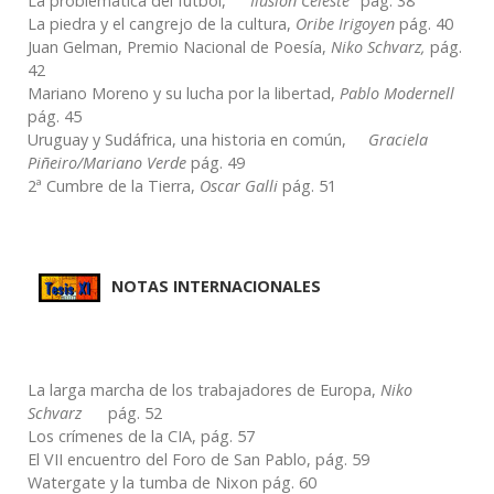
La problemática del fútbol,
"Ilusión Celeste"
pág. 38
La piedra y el cangrejo de la cultura,
Oribe Irigoyen
pág. 40
Juan Gelman, Premio Nacional de Poesía,
Niko Schvarz,
pág.
42
Mariano Moreno y su lucha por la libertad,
Pablo Modernell
pág. 45
Uruguay y Sudáfrica, una historia en común,
Graciela
Piñeiro/Mariano Verde
pág. 49
2ª Cumbre de la Tierra,
Oscar Galli
pág. 51
NOTAS INTERNACIONALES
La larga marcha de los trabajadores de Europa,
Niko
Schvarz
pág. 52
Los crímenes de la CIA, pág. 57
El VII encuentro del Foro de San Pablo, pág. 59
Watergate y la tumba de Nixon pág. 60