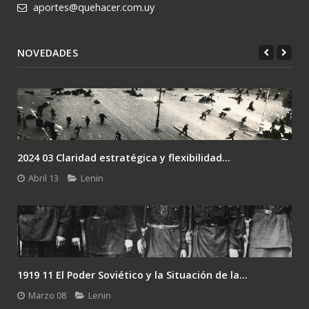
aportes@quehacer.com.uy
NOVEDADES
2024 02 Lenin: el único camino es la revolución....
Febrero 24
Lenin
Gramsci y el desafío del último Lenin: la...
Enero 26
Lenin