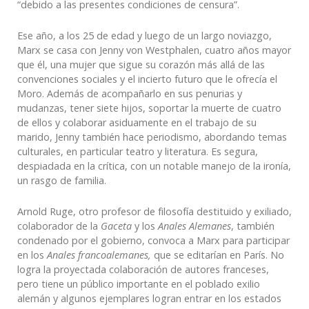
“debido a las presentes condiciones de censura”.
Ese año, a los 25 de edad y luego de un largo noviazgo,
Marx se casa con Jenny von Westphalen, cuatro años mayor
que él, una mujer que sigue su corazón más allá de las
convenciones sociales y el incierto futuro que le ofrecía el
Moro. Además de acompañarlo en sus penurias y
mudanzas, tener siete hijos, soportar la muerte de cuatro
de ellos y colaborar asiduamente en el trabajo de su
marido, Jenny también hace periodismo, abordando temas
culturales, en particular teatro y literatura. Es segura,
despiadada en la crítica, con un notable manejo de la ironía,
un rasgo de familia.
Arnold Ruge, otro profesor de filosofía destituido y exiliado,
colaborador de la
Gaceta
y los
Anales Alemanes
, también
condenado por el gobierno, convoca a Marx para participar
en los
Anales francoalemanes,
que
se editarían en París. No
logra la proyectada colaboración de autores franceses,
pero tiene un público importante en el poblado exilio
alemán y algunos ejemplares logran entrar en los estados