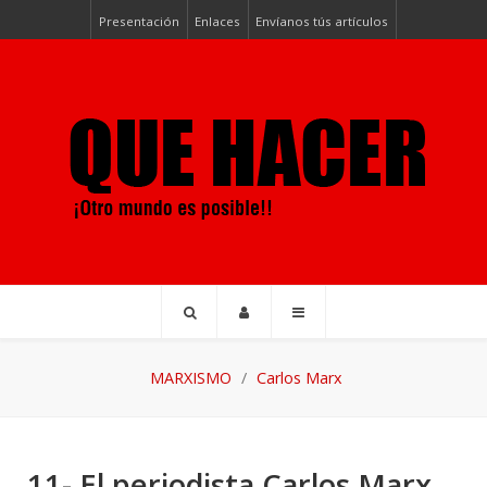
Presentación
Enlaces
Envíanos tús artículos
MARXISMO
Carlos Marx
11- El periodista Carlos Marx.