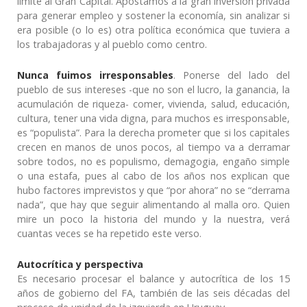
límite al Gran Capital. Apostamos a la gran inversión privada
para generar empleo y sostener la economía, sin analizar si
era posible (o lo es) otra política económica que tuviera a
los trabajadoras y al pueblo como centro.
Nunca fuimos irresponsables
. Ponerse del lado del
pueblo de sus intereses -que no son el lucro, la ganancia, la
acumulación de riqueza- comer, vivienda, salud, educación,
cultura, tener una vida digna, para muchos es irresponsable,
es “populista”. Para la derecha prometer que si los capitales
crecen en manos de unos pocos, al tiempo va a derramar
sobre todos, no es populismo, demagogia, engaño simple
o una estafa, pues al cabo de los años nos explican que
hubo factores imprevistos y que “por ahora” no se “derrama
nada”, que hay que seguir alimentando al malla oro. Quien
mire un poco la historia del mundo y la nuestra, verá
cuantas veces se ha repetido este verso.
Autocrítica y perspectiva
Es necesario procesar el balance y autocrítica de los 15
años de gobierno del FA, también de las seis décadas del