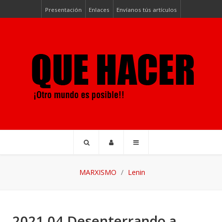
Presentación
Enlaces
Envíanos tús artículos
MARXISMO
Lenin
2021 04 Desenterrando a