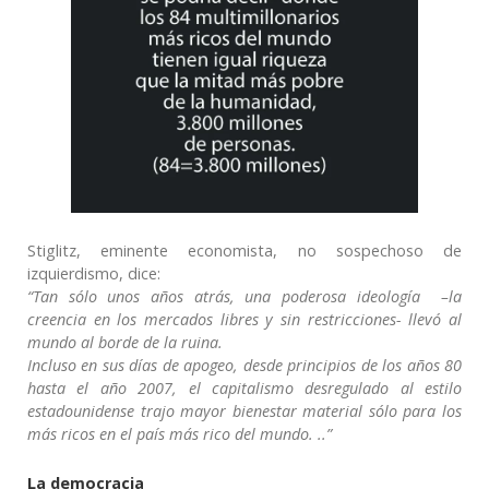
Stiglitz, eminente economista, no sospechoso de
izquierdismo, dice:
“Tan sólo unos años atrás, una poderosa ideología –la
creencia en los mercados libres y sin restricciones- llevó al
mundo al borde de la ruina.
Incluso en sus días de apogeo, desde principios de los años 80
hasta el año 2007, el capitalismo desregulado al estilo
estadounidense trajo mayor bienestar material sólo para los
más ricos en el país más rico del mundo. ..”
La democracia