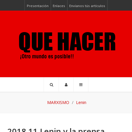
Presentación
Enlaces
Envíanos tús artículos
MARXISMO
Lenin
2018 11 Lenin y la prensa