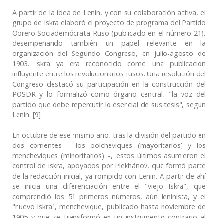
A partir de la idea de Lenin, y con su colaboración activa, el
grupo de Iskra elaboró ​​el proyecto de programa del Partido
Obrero Sociademócrata Ruso (publicado en el número 21),
desempeñando también un papel relevante en la
organización del Segundo Congreso, en julio-agosto de
1903. Iskra ya era reconocido como una publicación
influyente entre los revolucionarios rusos. Una resolución del
Congreso destacó su participación en la construcción del
POSDR y lo formalizó como órgano central, "la voz del
partido que debe repercutir lo esencial de sus tesis", según
Lenin. [9]
En octubre de ese mismo año, tras la división del partido en
dos corrientes – los bolcheviques (mayoritarios) y los
mencheviques (minoritarios) –, estos últimos asumieron el
control de Iskra, apoyados por Plekhánov, que formó parte
de la redacción inicial, ya rompido con Lenin. A partir de ahí
se inicia una diferenciación entre el "viejo Iskra", que
comprendió los 51 primeros números, aún leninista, y el
"nuevo Iskra", menchevique, publicado hasta noviembre de
1905 y que se transformó en un instrumento contrario al