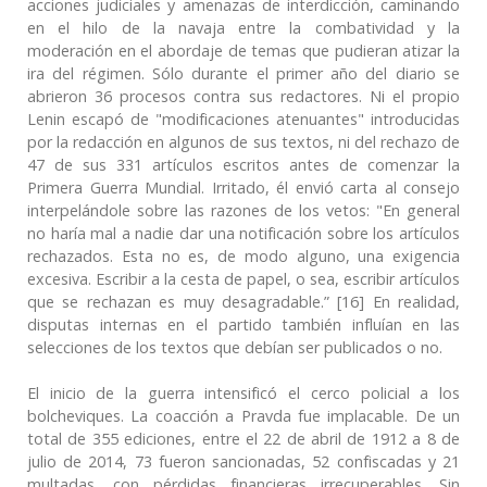
acciones judiciales y amenazas de interdicción, caminando
en el hilo de la navaja entre la combatividad y la
moderación en el abordaje de temas que pudieran atizar la
ira del régimen. Sólo durante el primer año del diario se
abrieron 36 procesos contra sus redactores. Ni el propio
Lenin escapó de "modificaciones atenuantes" introducidas
por la redacción en algunos de sus textos, ni del rechazo de
47 de sus 331 artículos escritos antes de comenzar la
Primera Guerra Mundial. Irritado, él envió carta al consejo
interpelándole sobre las razones de los vetos: "En general
no haría mal a nadie dar una notificación sobre los artículos
rechazados. Esta no es, de modo alguno, una exigencia
excesiva. Escribir a la cesta de papel, o sea, escribir artículos
que se rechazan es muy desagradable.” [16] En realidad,
disputas internas en el partido también influían en las
selecciones de los textos que debían ser publicados o no.
El inicio de la guerra intensificó el cerco policial a los
bolcheviques. La coacción a Pravda fue implacable. De un
total de 355 ediciones, entre el 22 de abril de 1912 a 8 de
julio de 2014, 73 fueron sancionadas, 52 confiscadas y 21
multadas, con pérdidas financieras irrecuperables. Sin