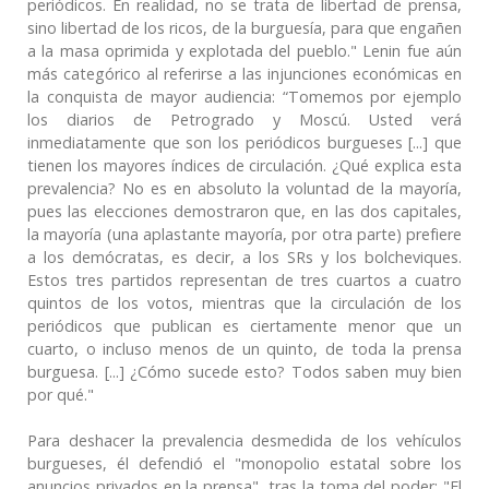
periódicos. En realidad, no se trata de libertad de prensa,
sino libertad de los ricos, de la burguesía, para que engañen
a la masa oprimida y explotada del pueblo." Lenin fue aún
más categórico al referirse a las injunciones económicas en
la conquista de mayor audiencia: “Tomemos por ejemplo
los diarios de Petrogrado y Moscú. Usted verá
inmediatamente que son los periódicos burgueses [...] que
tienen los mayores índices de circulación. ¿Qué explica esta
prevalencia? No es en absoluto la voluntad de la mayoría,
pues las elecciones demostraron que, en las dos capitales,
la mayoría (una aplastante mayoría, por otra parte) prefiere
a los demócratas, es decir, a los SRs y los bolcheviques.
Estos tres partidos representan de tres cuartos a cuatro
quintos de los votos, mientras que la circulación de los
periódicos que publican es ciertamente menor que un
cuarto, o incluso menos de un quinto, de toda la prensa
burguesa. [...] ¿Cómo sucede esto? Todos saben muy bien
por qué."
Para deshacer la prevalencia desmedida de los vehículos
burgueses, él defendió el "monopolio estatal sobre los
anuncios privados en la prensa", tras la toma del poder: "El