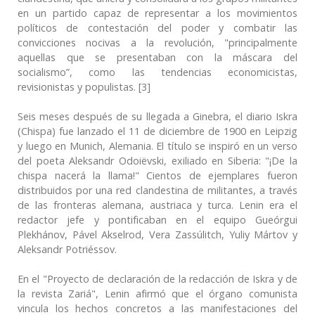
en un partido capaz de representar a los movimientos
políticos de contestación del poder y combatir las
convicciones nocivas a la revolución, "principalmente
aquellas que se presentaban con la máscara del
socialismo”, como las tendencias economicistas,
revisionistas y populistas. [3]
Seis meses después de su llegada a Ginebra, el diario Iskra
(Chispa) fue lanzado el 11 de diciembre de 1900 en Leipzig
y luego en Munich, Alemania. El título se inspiró en un verso
del poeta Aleksandr Odoiëvski, exiliado en Siberia: "¡De la
chispa nacerá la llama!" Cientos de ejemplares fueron
distribuidos por una red clandestina de militantes, a través
de las fronteras alemana, austriaca y turca. Lenin era el
redactor jefe y pontificaban en el equipo Gueórgui
Plekhánov, Pável Akselrod, Vera Zassúlitch, Yuliy Mártov y
Aleksandr Potriéssov.
En el "Proyecto de declaración de la redacción de Iskra y de
la revista Zariá", Lenin afirmó que el órgano comunista
vincula los hechos concretos a las manifestaciones del