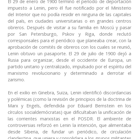
El 29 de enero de 1900 terminó el período de deportación
impuesto a Lenin, pero él fue notificado por el Ministerio
del Interior que no podía residir en ninguna de las capitales
del país, en ciudades universitarias o en grandes centros
obreros. Después de visitar a su familia en Moscú y pasar
por San Petersburgo, Pskov y Riga, donde reclutó
corresponsales para el periódico que planeaba crear, con la
aprobación de comités de obreros con los cuales se reunió,
Lenin obtuvo un pasaporte. El 29 de julio de 1900 dejó a
Rusia para organizar, desde el occidente de Europa, un
partido unitario y centralizado, impulsado por el espíritu del
marxismo revolucionario y determinado a derrotar el
zarismo.
En el exilio en Ginebra, Suiza, Lenin identificó discordancias
y polémicas (como la revisión de principios de la doctrina de
Marx y Engels, defendida por Eduard Bernstein en los
círculos socialdemócratas) que dificultaban la unificación de
las corrientes marxistas en el POSDR. El ambiente de
controversias reforzó en Lenin la intención, que alimentaba
desde Siberia, de fundar un periódico, de circulación
clandestina, que uniera y consolidara a los grupos militantes