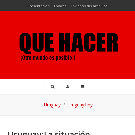
Presentación
Enlaces
Envíanos tús artículos
Uruguay
Uruguay hoy
Uruguay:La situación