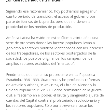
¿U
n cuarto período de transición?
Siguiendo ese razonamiento,
h
oy
podríamos agregar un
cuarto período de transición, el
acceso al gobierno
por
parte de fuerzas de izquierda, pero que
no tienen la
propiedad de los medios de producción.
América
Latina ha vivido en estos último veinte años una
serie de procesos donde las fuerzas populares llevan al
gobierno a sectores
políticos
identificados con los intereses
de los trabajadores, de los sectores postergados de la
sociedad, los pueblos originarios, los campesinos, de
amplios sectores excluidos del “mercado”.
Fenómenos que tienen su precedente en: La Republica
Española,1936-1939, Guatemala y las profundas reformas
de Arévalo y Arbenz, 1945 -1954, el Chile de Allende y la
Unidad Popular 1971 -1973. Todos terminaron en la guerra
civil, el fascismo en el poder, el brutal y sangriento ajuste de
cuentas del Capital contra el proletariado revolucionario y
los sectores populares. Sólo por atreverse a tocar los