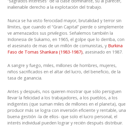
“sagrados intereses” de la clase dominante, su al parecer,
inalienable derecho a la explotación del trabajo.
Nunca se ha visto ferocidad mayor, brutalidad y terror sin
límites, que cuando el “Gran Capital” pierde o simplemente
ve amenazados sus privilegios
. Señalemos también la
Indonesia de Sukarno, en 1965, el golpe que lo derriba, con
el asesinato de mas de un millón de comunistas, y
Burkina
Faso de Tomas Shankara (1983-1987)
, asesinado en 1987.
A sangre y fuego, miles, millones de hombres, mujeres,
niños sacrificados en el altar del lucro, del beneficio, de la
tasa de ganancia.
Antes y después, nos quieren mostrar que sólo persiguen
llevar la felicidad a los trabajadores, a los pueblos, a los
indigentes (que suman miles de millones en el planeta), que
producir más se logra con inversión eficiente y rentable, una
buena gestión -la de ellos- que solo el lucro personal,
el
interés individual pueden lograr
y
recién después distribuir.