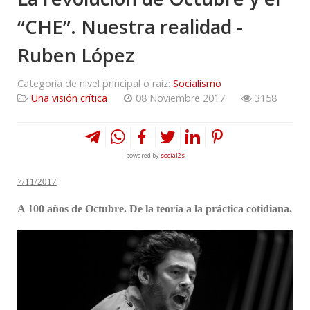
“CHE”. Nuestra realidad -
Ruben López
Categoría de nivel principal o raíz:
Socialismo
Una visión crítica
08 Noviembre 2017
3158
powered by
social2s
7/11/2017
A 100 años de Octubre. D
e la teoría a la práctica cotidiana.