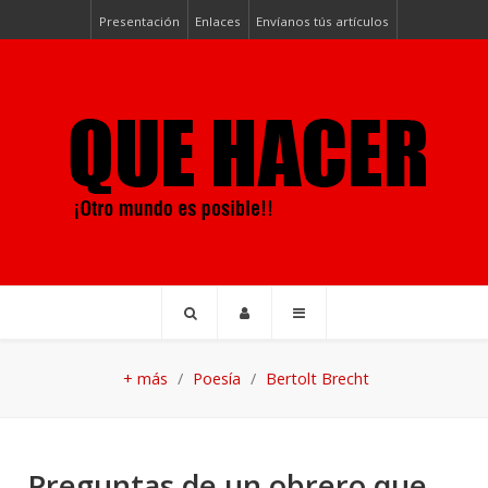
Presentación
Enlaces
Envíanos tús artículos
+ más
Poesía
Bertolt Brecht
Preguntas de un obrero que