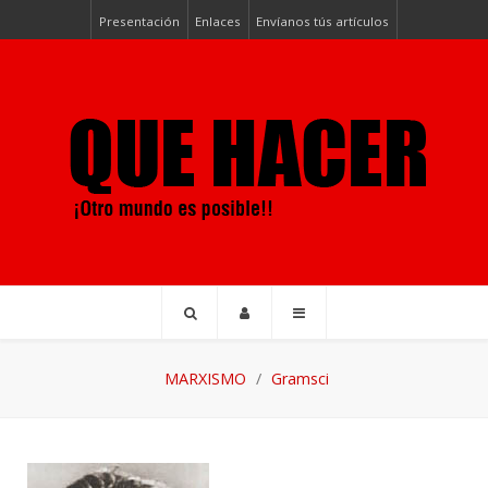
Presentación
Enlaces
Envíanos tús artículos
MARXISMO
Gramsci