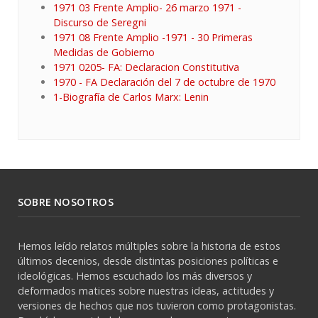
1971 03 Frente Amplio- 26 marzo 1971 -
Discurso de Seregni
1971 08 Frente Amplio -1971 - 30 Primeras
Medidas de Gobierno
1971 0205- FA: Declaracion Constitutiva
1970 - FA Declaración del 7 de octubre de 1970
1-Biografía de Carlos Marx: Lenin
SOBRE NOSOTROS
Hemos leído relatos múltiples sobre la historia de estos
últimos decenios, desde distintas posiciones políticas e
ideológicas. Hemos escuchado los más diversos y
deformados matices sobre nuestras ideas, actitudes y
versiones de hechos que nos tuvieron como protagonistas.