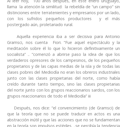
Al leer hoy, 100 años después, en este enero uruguayo,
llama la atención la similitud: la rebeldía de “un campo” sin
distinciones entre terratenientes y empresarios por un lado,
con los sufridos pequeños productores y el más
postergado aún, proletariado rural.
Aquella experiencia iba a ser decisiva para Antonio
Gramsci, nos cuenta Fiori. “Fue aquel espectáculo y la
meditación sobre él lo que lo hicieron definitivamente un
socialista” .. “comenzó a abrirse paso la idea de que los
verdaderos opresores de los campesinos, de los pequeños
propietarios y de las capas medias de la isla y de todas las
clases pobres del Mediodía no eran los obreros industriales
junto con las clases propietarias del norte, como había
creído durante tanto tiempo, sino las clases propietarias
del norte junto con los grupos reaccionarios sardos, con los
grupos reaccionarios de todo el Mediodía” iii
Después, nos dice: “el convencimiento (de Gramsci) de
que la teoría que no se puede traducir en actos es una
abstracción inútil y que las acciones que no se fundamentan
en la teoría son impulsos estériles. ..se percibía la tendencia