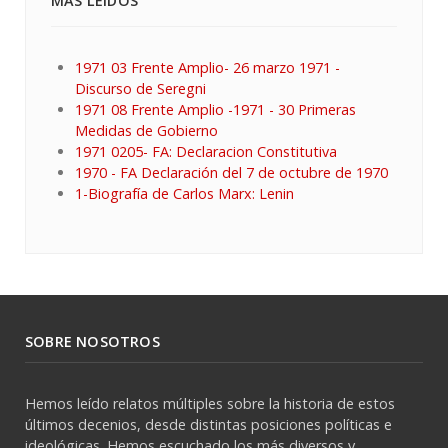
MÁS LEIDOS
1971 03 Frente Amplio- 26 marzo 1971 -
Discurso de Seregni
1971 08 Frente Amplio -1971 - 30 Primeras
Medidas de Gobierno
1971 0205- FA: Declaracion Constitutiva
1970 - FA Declaración del 7 de octubre de 1970
1-Biografía de Carlos Marx: Lenin
SOBRE NOSOTROS
Hemos leído relatos múltiples sobre la historia de estos
últimos decenios, desde distintas posiciones políticas e
ideológicas. Hemos escuchado los más diversos y