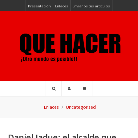
Presentación
Enlaces
Envíanos tús artículos
Enlaces
Uncategorised
Daniel Jadue: el alcalde que