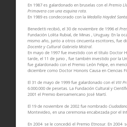
En 1987 es galardonado en bruselas con el
Premio Ll
Primavera con una esquina rota
.
En 1989 es condecorado con la
Medalla Haydeé Sant
Benedetti recibió, el 30 de noviembre de 1996 el
Prem
Fundación Lolita Rubial, de Minas , Uruguay. En la oc
mismo año, junto a otros cincuenta escritores, fue di
Docente y Cultural Gabriela Mistral
.
En mayo de 1997 fue investido con el título Doctor H
tarde, el 11 de junio , fue también investido por la 
fue galardonado con el Premio León Felipe, en menció
diciembre como Doctor Honoris Causa en Ciencias Fil
El 31 de mayo de 1999 fue galardonado con el
VIII P
6.000.000 de pesetas. La Fundación Cultural y Cientí
2001 el Premio iberoamericano José Martí.
El 19 de noviembre de 2002 fue nombrado
Ciudadano
Montevideo, en una ceremonia encabezada por el In
En 2004 se le concedió el Premio Etnosur. En 2004 s