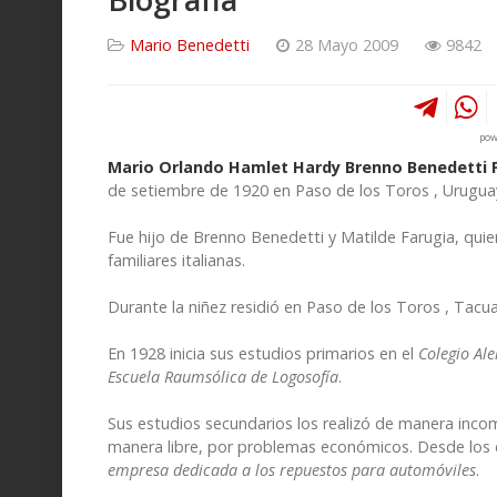
Mario Benedetti
28 Mayo 2009
9842
pow
Mario Orlando Hamlet Hardy Brenno Benedetti 
de setiembre de 1920 en Paso de los Toros , Urugua
Fue hijo de Brenno Benedetti y Matilde Farugia, qu
familiares italianas.
Durante la niñez residió en Paso de los Toros , Ta
En 1928 inicia sus estudios primarios en el
Colegio A
Escuela Raumsólica de Logosofía
.
Sus estudios secundarios los realizó de manera inco
manera libre, por problemas económicos. Desde los 
empresa dedicada a los repuestos para automóviles
.