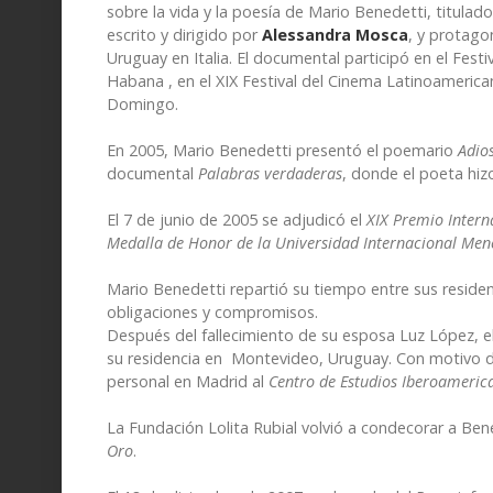
sobre la vida y la poesía de Mario Benedetti, titulad
escrito y dirigido por
Alessandra Mosca
, y protago
Uruguay en Italia. El documental participó en el Fest
Habana , en el XIX Festival del Cinema Latinoamerican
Domingo.
En 2005, Mario Benedetti presentó el poemario
Adio
documental
Palabras verdaderas
, donde el poeta hizo
El 7 de junio de 2005 se adjudicó el
XIX Premio Inter
Medalla de Honor de la Universidad Internacional Men
Mario Benedetti repartió su tiempo entre sus reside
obligaciones y compromisos.
Después del fallecimiento de su esposa Luz López, el
su residencia en Montevideo, Uruguay. Con motivo de
personal en Madrid al
Centro de Estudios Iberoameric
La Fundación Lolita Rubial volvió a condecorar a Ben
Oro
.