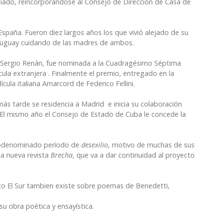
iliado, reincorporándose al Consejo de Dirección de Casa de
España. Fueron diez largos años los que vivió alejado de su
Uruguay cuidando de las madres de ambos.
or Sergio Renán, fue nominada a la Cuadragésimo Séptima
cula extranjera . Finalmente el premio, entregado en la
ícula italiana Amarcord de Federico Fellini.
ás tarde se residencia a Madrid e inicia su colaboración
 . El mismo año el Consejo de Estado de Cuba le concede la
utodenominado período de
desexilio
, motivo de muchas de sus
a nueva revista
Brecha
, que va a dar continuidad al proyecto
sco El Sur tambien existe sobre poemas de Benedetti,
 su obra poética y ensayística.