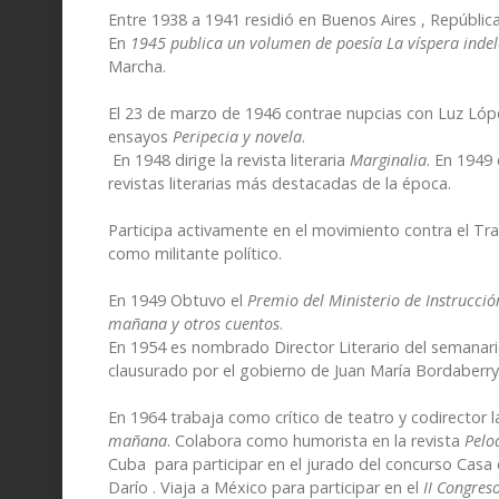
Entre 1938 a 1941 residió en Buenos Aires , Repúblic
En
1945 publica un volumen de poesía La víspera indel
Marcha.
El 23 de marzo de 1946 contrae nupcias con Luz Lópe
ensayos
Peripecia y novela
.
En 1948 dirige la revista literaria
Marginalia
. En 1949
revistas literarias más destacadas de la época.
Participa activamente en el movimiento contra el Tra
como militante político.
En 1949 Obtuvo el
Premio del Ministerio de Instrucció
mañana y otros cuentos
.
En 1954 es nombrado Director Literario del semanar
clausurado por el gobierno de Juan María Bordaberry
En 1964 trabaja como crítico de teatro y codirector la
mañana
. Colabora como humorista en la revista
Pelo
Cuba para participar en el jurado del concurso Casa 
Darío . Viaja a México para participar en el
II Congres