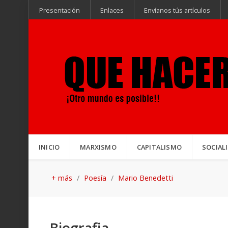
Presentación
Enlaces
Envíanos tús artículos
INICIO
MARXISMO
CAPITALISMO
SOCIAL
+ más
Poesía
Mario Benedetti
Biografia