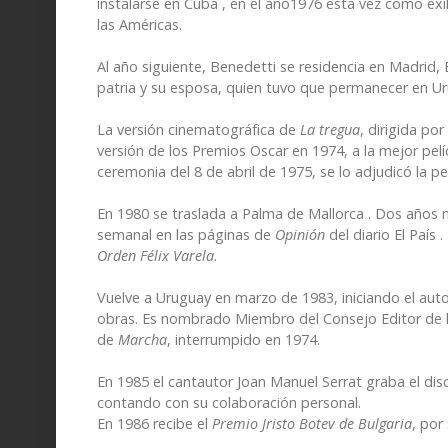
instalarse en Cuba , en el año1976 esta vez como ex
las Américas.
Al año siguiente, Benedetti se residencia en Madrid, 
patria y su esposa, quien tuvo que permanecer en 
La versión cinematográfica de
La tregua
, dirigida p
versión de los Premios Oscar en 1974, a la mejor pelí
ceremonia del 8 de abril de 1975, se lo adjudicó la pel
En 1980 se traslada a Palma de Mallorca . Dos años m
semanal en las páginas de
Opinión
del diario El País
Orden Félix Varela
.
Vuelve a Uruguay en marzo de 1983, iniciando el a
obras. Es nombrado Miembro del Consejo Editor de l
de
Marcha
, interrumpido en 1974.
En 1985 el cantautor Joan Manuel Serrat graba el di
contando con su colaboración personal.
En 1986 recibe el
Premio Jristo Botev de Bulgaria
, por