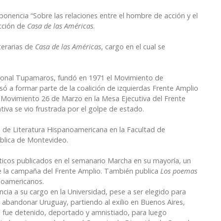
ponencia “Sobre las relaciones entre el hombre de acción y el
ección de
Casa de las Américas
.
terarias de
Casa de las Américas
, cargo en el cual se
ional Tupamaros, fundó en 1971 el Movimiento de
 a formar parte de la coalición de izquierdas Frente Amplio
 Movimiento 26 de Marzo en la Mesa Ejecutiva del Frente
iva se vio frustrada por el golpe de estado.
 de Literatura Hispanoamericana en la Facultad de
ública de Montevideo.
íticos publicados en el semanario Marcha en su mayoría, un
e la campaña del Frente Amplio. También publica
Los poemas
inoamericanos.
cia a su cargo en la Universidad, pese a ser elegido para
be abandonar Uruguay, partiendo al exilio en Buenos Aires,
de fue detenido, deportado y amnistiado, para luego