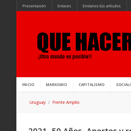
Presentación
Enlaces
Envíanos tús artículos
INICIO
MARXISMO
CAPITALISMO
SOCIAL
Uruguay
Frente Amplio
2021- 50 Años -Aportes y r