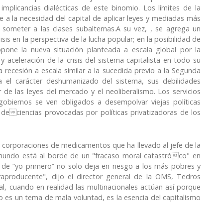
mplicancias dialécticas de este binomio. Los límites de la
nte a la necesidad del capital de aplicar leyes y mediadas más
y someter a las clases subalternas.A su vez, , se agrega un
isis en la perspectiva de la lucha popular; en la posibilidad de
opone la nueva situación planteada a escala global por la
 aceleración de la crisis del sistema capitalista en todo su
recesión a escala similar a la sucedida previo a la Segunda
ia el carácter deshumanizado del sistema, sus debilidades
de las leyes del mercado y el neoliberalismo. Los servicios
gobiernos se ven obligados a desempolvar viejas políticas
y deciencias provocadas por políticas privatizadoras de los
s corporaciones de medicamentos que ha llevado al jefe de la
 mundo está al borde de un "fracaso moral catastróco" en
e de “yo primero” no solo deja en riesgo a los más pobres y
aproducente", dijo el director general de la OMS, Tedros
, cuando en realidad las multinacionales actúan así porque
o es un tema de mala voluntad, es la esencia del capitalismo