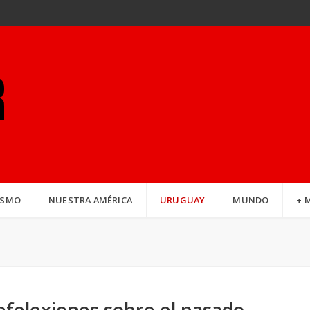
ISMO
NUESTRA AMÉRICA
URUGUAY
MUNDO
+ 
efelexiones sobre el pasado,