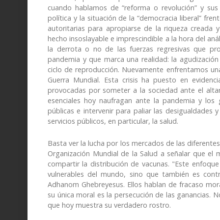
cuando hablamos de “reforma o revolución” y sus i
política y la situación de la “democracia liberal” fre
autoritarias para apropiarse de la riqueza creada 
hecho insoslayable e imprescindible a la hora del anál
la derrota o no de las fuerzas regresivas que pr
pandemia y que marca una realidad: la agudización y
ciclo de reproducción. Nuevamente enfrentamos una 
Guerra Mundial. Esta crisis ha puesto en evidenc
provocadas por someter a la sociedad ante el altar 
esenciales hoy naufragan ante la pandemia y los 
públicas e intervenir para paliar las desigualdades 
servicios públicos, en particular, la salud.
Basta ver la lucha por los mercados de las diferente
Organización Mundial de la Salud a señalar que el
compartir la distribución de vacunas. "Este enfoqu
vulnerables del mundo, sino que también es contr
Adhanom Ghebreyesus. Ellos hablan de fracaso moral
su única moral es la persecución de las ganancias. N
que hoy muestra su verdadero rostro.