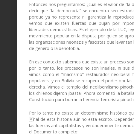
Entonces nos preguntamos: ¿cuál es el valor de “la
decir que “la democracia” se encuentra secuestrad
porque ya no representa ni garantiza la reproducc
vemos que existen fuerzas que pujan por imponer
libertades democráticas. Es el ejemplo de la LUC, ley 
movimiento popular en la disputa por quien se apro
las organizaciones neonazis y fascistas que levantan 
de género o la xenofobia.
En ese contexto sabemos que existe un proceso someti
por lo tanto, los procesos no son lineales, ni su
vimos como el “macrismo” restaurador neoliberal 
populares, y en Bolivia se recupera el poder por la
derecha. Vimos el templo del neoliberalismo pinochet
los chilenos dijeron ¡basta!. Ahora comenzó la batall
Constitución para borrar la herencia terrorista pinoch
Por lo tanto no existe un determinismo histórico que
nal de esta historia aún no está escrito. Dependerá
las fuerzas anticapitalistas y verdaderamente democ
el Documento completo: