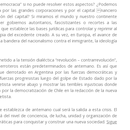
 democracia” si no puede resolver estos aspectos? ¿Podemos
a por las grandes corporaciones y por el capital nanciero
ión del capital? Si miramos el mundo y nuestro continente
 gobiernos autoritarios, fascistizantes o recortes a las
que establece las bases jurídicas para controlar y reprimir al
pia del excedente creado. A su vez, en Europa, el avance de
la bandera del nacionalismo contra el inmigrante, la ideología
do a la tensión dialéctica “revolución – contrarrevolución”,
s derroteros están predeterminados de antemano. Es así que
fue derrotado en Argentina por las fuerzas democráticas y
s fuerzas progresistas luego del golpe de Estado dado por la
ista venirse abajo y mostrar las terribles injusticias donde
a por la democratización de Chile en la redacción de la nueva
etista.
 establezca de antemano cual será la salida a esta crisis. El
 del nivel de conciencia, de lucha, unidad y organización de
ráticas para conquistar y construir una nueva sociedad.
Sigue