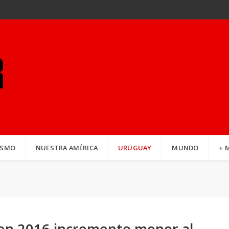
ISMO
NUESTRA AMÉRICA
URUGUAY
MUNDO
+ 
 en 2016 incremento menor al