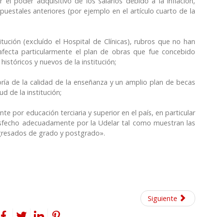
l poder adquisitivo de los salarios debido a la inflación,
puestales anteriores (por ejemplo en el artículo cuarto de la
itución (excluído el Hospital de Clínicas), rubros que no han
 afecta particularmente el plan de obras que fue concebido
históricos y nuevos de la institución;
joría de la calidad de la enseñanza y un amplio plan de becas
d de la institución;
e por educación terciaria y superior en el país, en particular
tisfecho adecuadamente por la Udelar tal como muestran las
gresados de grado y postgrado».
Siguiente