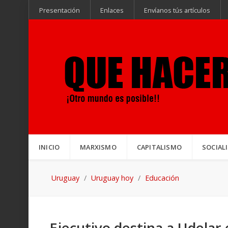
Presentación
Enlaces
Envíanos tús artículos
INICIO
MARXISMO
CAPITALISMO
SOCIAL
Uruguay
Uruguay hoy
Educación
Ejecutivo destina a Udelar