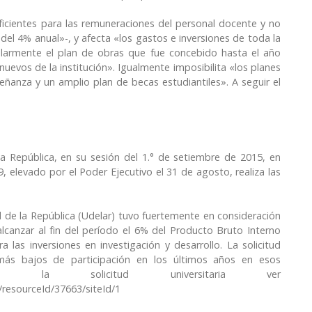
icientes para las remuneraciones del personal docente y no
del 4% anual»-, y afecta «los gastos e inversiones de toda la
ticularmente el plan de obras que fue concebido hasta el año
nuevos de la institución». Igualmente imposibilita «los planes
señanza y un amplio plan de becas estudiantiles». A seguir el
la República, en su sesión del 1.° de setiembre de 2015, en
 elevado por el Poder Ejecutivo el 31 de agosto, realiza las
ad de la República (Udelar) tuvo fuertemente en consideración
lcanzar al fin del período el 6% del Producto Bruto Interno
 las inversiones en investigación y desarrollo. La solicitud
más bajos de participación en los últimos años en esos
e la solicitud universitaria ver
/resourceId/37663/siteId/1