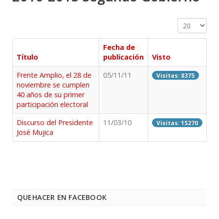
Cantidad a 
Fecha de
Título
publicación
Visto
Frente Amplio, el 28 de
05/11/11
Visitas: 8375
noviembre se cumplen
40 años de su primer
participación electoral
Discurso del Presidente
11/03/10
Visitas: 15270
José Mujica
QUEHACER EN FACEBOOK