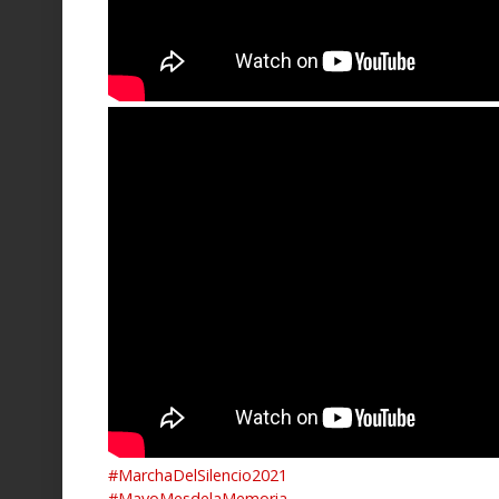
#MarchaDelSilencio2021
#MayoMesdelaMemoria