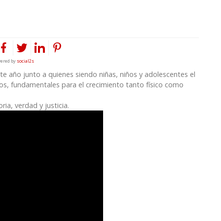
ered by
social2s
e año junto a quienes siendo niñas, niños y adolescentes el
dos, fundamentales para el crecimiento tanto físico como
ia, verdad y justicia.