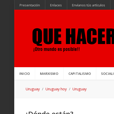
Presentación
Enlaces
Envíanos tús artículos
INICIO
MARXISMO
CAPITALISMO
SOCIAL
Uruguay
Uruguay hoy
Uruguay
¿Dónde están?