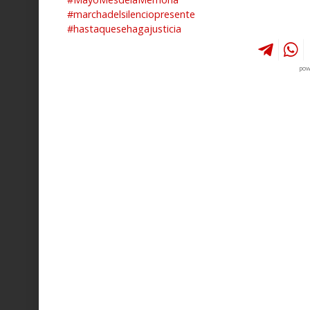
#marchadelsilenciopresente
#hastaquesehagajusticia
pow