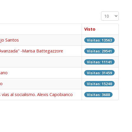
Cantidad a mos
Visto
jo Santos
Visitas: 13563
 Avanzada" -Marisa Battegazzore
Visitas: 29541
Visitas: 11141
tano
Visitas: 31459
do
Visitas: 15240
vías al socialismo. Alexis Capobianco
Visitas: 3688