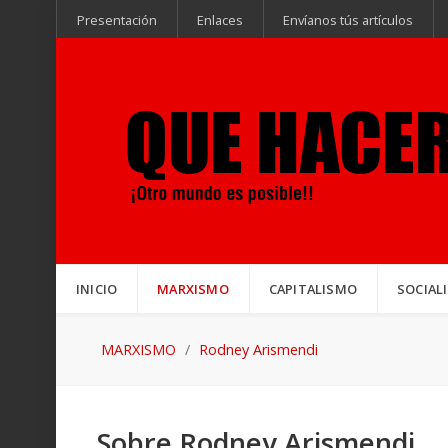
Presentación
Enlaces
Envíanos tús artículos
INICIO
MARXISMO
CAPITALISMO
SOCIAL
MARXISMO
Rodney Arismendi
Sobre Rodney Arismendi