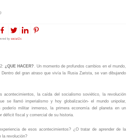
9
ered by
social2s
2:
¿QUE HACER?
. Un momento de profundos cambios en el mundo,
 Dentro del gran atraso que viv
ía
la Rusia Zarista, se van dibujando
contecimientos, la caída del socialismo soviético, la revolución
 que se llamó imperialismo y hoy globalización- el mundo unipolar,
poderío militar inmenso, la primera economía del planeta en un
éficit fiscal y comercial de su historia.
 experiencia de esos acontecimientos?
¿O
tratar de aprender
de la
e la revolución?