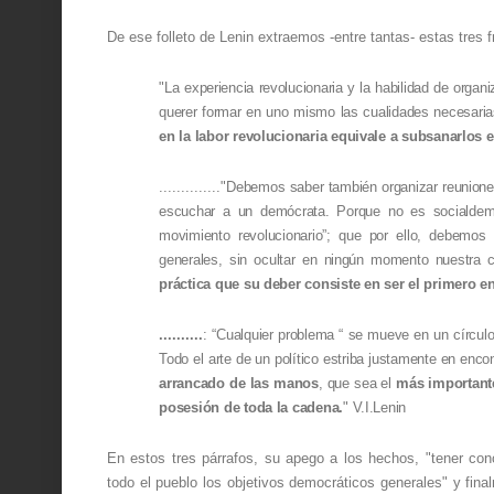
De ese folleto de Lenin extraemos -entre tantas- estas tres f
"
La experiencia revolucionaria y la habilidad de orga
querer formar en uno mismo las cualidades necesaria
en la labor revolucionaria equivale a subsanarlos 
.............."
Debemos saber también organizar reunione
escuchar a un demócrata. Porque no es socialdemó
movimiento revolucionario”; que por ello, debemos
generales, sin ocultar en ningún momento nuestra c
práctica que su deber consiste en ser el primero e
..........
: “Cualquier problema “ se mueve en un círculo 
Todo el arte de un político estriba justamente en enco
arrancado de las manos
, que sea el
más importan
posesión de toda la cadena.
" V.I.Lenin
En estos tres párrafos, su apego a los hechos, "tener conc
todo el pueblo los objetivos democráticos generales" y finalme