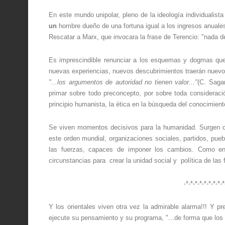
En este mundo unipolar, pleno de la ideología individualista
un
hombre dueño de una fortuna igual a los ingresos anual
Rescatar a Marx, que invocara la frase de Terencio: "nada 
Es imprescindible renunciar a los esquemas y dogmas qu
nuevas experiencias, nuevos descubrimientos traerán nuevos
"...los argumentos de autoridad no tienen valor..."
(C. Saga
primar sobre todo preconcepto, por sobre toda consideraci
principio humanista, la ética en la búsqueda del conocimiento 
Se viven momentos decisivos para la humanidad. Surgen 
este orden mundial, organizaciones sociales, partidos, pueb
las fuerzas, capaces de imponer los cambios. Como en
circunstancias para crear la unidad social y política de las
-*-*-*-*-*-*-*-*-*
Y los orientales viven otra vez la admirable alarma!!! Y pr
ejecute su pensamiento y su programa, "...de forma que los 