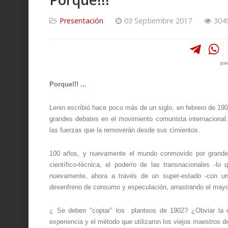
Presentación
03 Septiembre 2017
304
pow
Porque!!! ...
Lenin escribió hace poco más de un siglo, en febrero de 190
grandes debates en el movimiento comunista internacional.
las fuerzas que la removerán desde sus cimientos.
100 años, y nuevamente el mundo conmovido por grandes a
científico-técnica, el poderío de las transnacionales -lo
nuevamente, ahora a través de un super-estado -con un 
desenfreno de consumo y especulación, arrastrando el mayor d
¿
Se deben "copiar" los planteos de 1902?
¿O
bviar la
experiencia y
el método que utilizaron los viejos maestros d