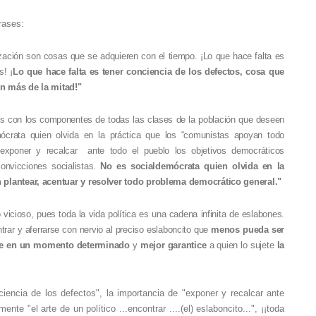
rases:
nización son cosas que se adquieren con el tiempo. ¡Lo que hace falta es
s! ¡
Lo que hace falta es tener conciencia de los defectos, cosa que
en más de la mitad!"
s con los componentes de todas las clases de la población que deseen
crata quien olvida en la práctica que los “comunistas apoyan todo
 exponer y recalcar ante todo el pueblo los objetivos democráticos
onvicciones socialistas.
No es socialdemócrata quien olvida en la
n plantear, acentuar y resolver todo problema democrático general."
vicioso, pues toda la vida política es una cadena infinita de eslabones.
ntrar y aferrarse con nervio al preciso eslaboncito que
menos pueda ser
te en un momento determinado
y
mejor garantice
a quien lo sujete
la
iencia de los defectos", la importancia de "exponer y recalcar ante
nte "el arte de un político ...encontrar ....(el) eslaboncito...", ¡¡toda