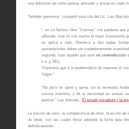
una definición de como pensar, proceder y actuar en cada m
También queremos compartir esta cita del Lic. Luis Marcelo
"..en su famoso libro "Cosmos" con palabras que p
utilizada, mas es con mucho el mejor instrumento q
se aplica a todo. Obedece a dos reglas funda
aseveraciones deben ser cuidadosamente examinadas 
segundo, todo aquello que esté
en contradicción 
s.a.,p.381).
“Parecería que a la problemática de repensar el soc
Sagan."
"No poco se opinó y opina, sin la necesaria fund
ciencia marxista, y de la necesidad en ambos ca
parecer." Luis Marcelo, "
El estado socialista y la e
La traición de unos, la complacencia de otros, la acción de
de ideas, con las cuales llevar adelante la lucha para lib
definitivamente.