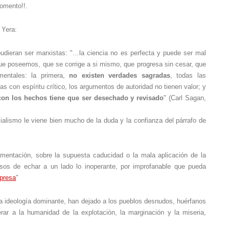
omento!!.
 Yera:
udieran ser marxistas: "…la ciencia no es perfecta y puede ser mal
ue poseemos, que se corrige a si mismo, que progresa sin cesar, que
mentales: la primera,
no existen verdades sagradas
, todas las
con espíritu crítico, los argumentos de autoridad no tienen valor; y
con los hechos tiene que ser desechado y revisado
" (Carl Sagan,
ialismo le viene bien mucho de la duda y la confianza del párrafo de
amentación, sobre la supuesta caducidad o la mala aplicación de la
sos de echar a un lado lo inoperante, por improfanable que pueda
mpresa
"
 la ideología dominante, han dejado a los pueblos desnudos, huérfanos
erar a la humanidad de la explotación, la marginación y la miseria,