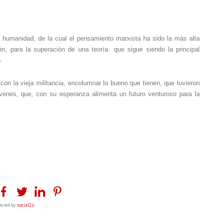
 humanidad, de la cual el pensamiento marxista ha sido la más alta
ón, para la superación de una teoría que sigue siendo la principal
.
 con la vieja militancia, encolumnar lo bueno que tienen, que tuvieron
venes, que, con su esperanza alimenta un futuro venturos
o
para la
ered by
social2s