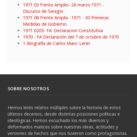
1971 03 Frente Amplio- 26 marzo 1971 -
Discurso de Seregni
1971 08 Frente Amplio -1971 - 30 Primeras
Medidas de Gobierno
1971 0205- FA: Declaracion Constitutiva
1970 - FA Declaración del 7 de octubre de 1970
1-Biografía de Carlos Marx: Lenin
SOBRE NOSOTROS
Hemos leído relatos múltiples sobre la historia de estos
últimos decenios, desde distintas posiciones políticas e
ideológicas. Hemos escuchado los más diversos y
deformados matices sobre nuestras ideas, actitudes y
versiones de hechos que nos tuvieron como protagonistas.