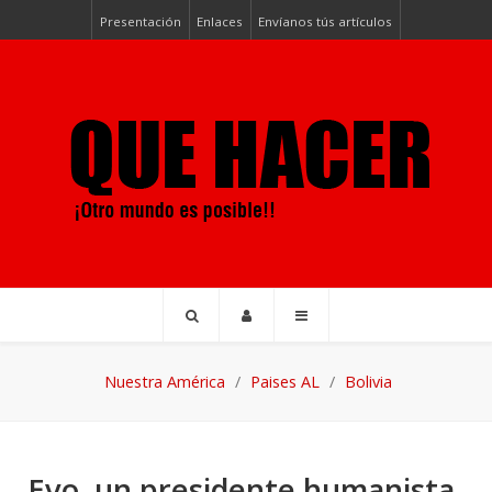
Presentación
Enlaces
Envíanos tús artículos
Nuestra América
Paises AL
Bolivia
Evo, un presidente humanista