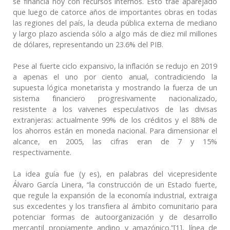
se financia hoy con recursos internos. Esto trae aparejado
que luego de catorce años de importantes obras en todas
las regiones del país, la deuda pública externa de mediano
y largo plazo ascienda sólo a algo más de diez mil millones
de dólares, representando un 23.6% del PIB.
Pese al fuerte ciclo expansivo, la inflación se redujo en 2019
a apenas el uno por ciento anual, contradiciendo la
supuesta lógica monetarista y mostrando la fuerza de un
sistema financiero progresivamente nacionalizado,
resistente a los vaivenes especulativos de las divisas
extranjeras: actualmente 99% de los créditos y el 88% de
los ahorros están en moneda nacional. Para dimensionar el
alcance, en 2005, las cifras eran de 7 y 15%
respectivamente.
La idea guía fue (y es), en palabras del vicepresidente
Álvaro García Linera, “la construcción de un Estado fuerte,
que regule la expansión de la economía industrial, extraiga
sus excedentes y los transfiera al ámbito comunitario para
potenciar formas de autoorganización y de desarrollo
mercantil propiamente andino y amazónico.”[1], línea de