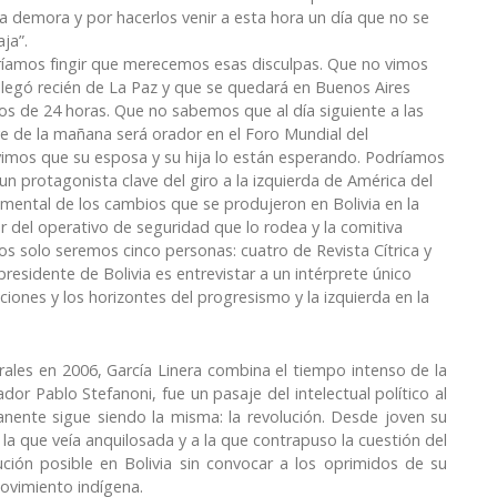
la demora y por hacerlos venir a esta hora un día que no se
aja”.
íamos fingir que merecemos esas disculpas. Que no vimos
llegó recién de La Paz y que se quedará en Buenos Aires
s de 24 horas. Que no sabemos que al día siguiente a las
e de la mañana será orador en el Foro Mundial del
vimos que su esposa y su hija lo están esperando. Podríamos
 protagonista clave del giro a la izquierda de América del
amental de los cambios que se produjeron en Bolivia en la
 del operativo de seguridad que lo rodea y la comitiva
 solo seremos cinco personas: cuatro de Revista Cítrica y
presidente de Bolivia es entrevistar a un intérprete único
taciones y los horizontes del progresismo y la izquierda en la
les en 2006, García Linera combina el tiempo intenso de la
ador Pablo Stefanoni, fue un pasaje del intelectual político al
anente sigue siendo la misma: la revolución. Desde joven su
a la que veía anquilosada y a la que contrapuso la cuestión del
lución posible en Bolivia sin convocar a los oprimidos de su
 movimiento indígena.