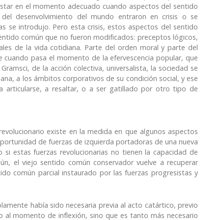
s estar en el momento adecuado cuando aspectos del sentido
a del desenvolvimiento del mundo entraron en crisis o se
das se introdujo. Pero esta crisis, estos aspectos del sentido
entido común que no fueron modificados: preceptos lógicos,
es de la vida cotidiana. Parte del orden moral y parte del
ue cuando pasa el momento de la efervescencia popular, que
ramsci, de la acción colectiva, universalista, la sociedad se
iana, a los ámbitos corporativos de su condición social, y ese
rticularse, a resaltar, o a ser gatillado por otro tipo de
volucionario existe en la medida en que algunos aspectos
oportunidad de fuerzas de izquierda portadoras de una nueva
 si estas fuerzas revolucionarias no tienen la capacidad de
mún, el viejo sentido común conservador vuelve a recuperar
ido común parcial instaurado por las fuerzas progresistas y
lamente había sido necesaria previa al acto catártico, previo
io al momento de inflexión, sino que es tanto más necesario