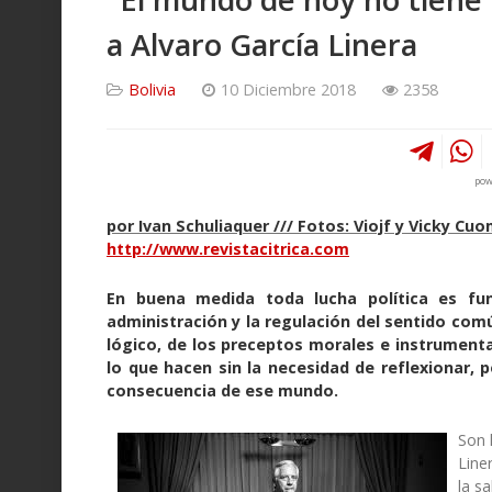
a Alvaro García Linera
Bolivia
10 Diciembre 2018
2358
pow
por Ivan Schuliaquer /// Fotos: Viojf y Vicky Cu
http://www.revistacitrica.com
En buena medida toda lucha política es f
administración y la regulación del sentido comú
lógico, de los preceptos morales e instrumenta
lo que hacen sin la necesidad de reflexionar, 
consecuencia de ese mundo.
Son 
Line
la s