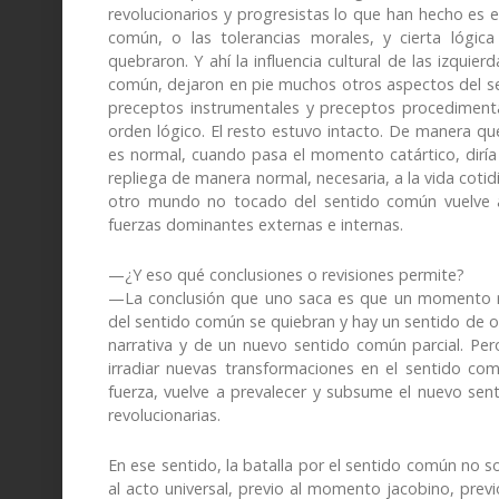
revolucionarios y progresistas lo que han hecho e
común, o las tolerancias morales, y cierta lógic
quebraron. Y ahí la influencia cultural de las izquier
común, dejaron en pie muchos otros aspectos del s
preceptos instrumentales y preceptos procedimental
orden lógico. El resto estuvo intacto. De manera q
es normal, cuando pasa el momento catártico, diría G
repliega de manera normal, necesaria, a la vida cotid
otro mundo no tocado del sentido común vuelve a a
fuerzas dominantes externas e internas.
—¿Y eso qué conclusiones o revisiones permite?
—La conclusión que uno saca es que un momento re
del sentido común se quiebran y hay un sentido de 
narrativa y de un nuevo sentido común parcial. Pero
irradiar nuevas transformaciones en el sentido co
fuerza, vuelve a prevalecer y subsume el nuevo sent
revolucionarias.
En ese sentido, la batalla por el sentido común no so
al acto universal, previo al momento jacobino, prev