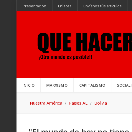
Presentación
Enlaces
Envíanos tús artículos
INICIO
MARXISMO
CAPITALISMO
SOCIAL
Nuestra América
Paises AL
Bolivia
"El mundo de hoy no tiene 