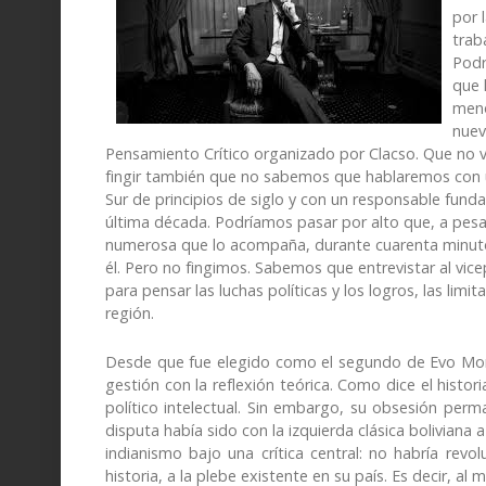
por 
trab
Podr
que 
meno
nuev
Pensamiento Crítico organizado por Clacso. Que no 
fingir también que no sabemos que hablaremos con un
Sur de principios de siglo y con un responsable fund
última década. Podríamos pasar por alto que, a pesar
numerosa que lo acompaña, durante cuarenta minutos
él. Pero no fingimos. Sabemos que entrevistar al vice
para pensar las luchas políticas y los logros, las limi
región.
Desde que fue elegido como el segundo de Evo Mora
gestión con la reflexión teórica. Como dice el histori
político intelectual. Sin embargo, su obsesión perm
disputa había sido con la izquierda clásica boliviana 
indianismo bajo una crítica central: no habría revo
historia, a la plebe existente en su país. Es decir, al