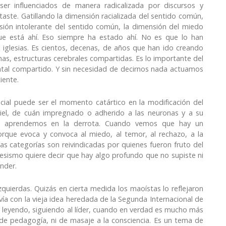
er influenciados de manera radicalizada por discursos y
aste. Gatillando la dimensión racializada del sentido común,
sión intolerante del sentido común, la dimensión del miedo
 está ahí. Eso siempre ha estado ahí. No es que lo han
 iglesias. Es cientos, decenas, de años que han ido creando
nas, estructuras cerebrales compartidas. Es lo importante del
ntal compartido. Y sin necesidad de decirnos nada actuamos
iente.
ial puede ser el momento catártico en la modificación del
iel, de cuán impregnado o adherido a las neuronas y a su
es, aprendemos en la derrota. Cuando vemos que hay un
rque evoca y convoca al miedo, al temor, al rechazo, a la
sas categorías son reivindicadas por quienes fueron fruto del
esismo quiere decir que hay algo profundo que no supiste ni
ender.
quierdas. Quizás en cierta medida los maoístas lo reflejaron
vía con la vieja idea heredada de la Segunda Internacional de
ía leyendo, siguiendo al líder, cuando en verdad es mucho más
de pedagogía, ni de masaje a la consciencia. Es un tema de