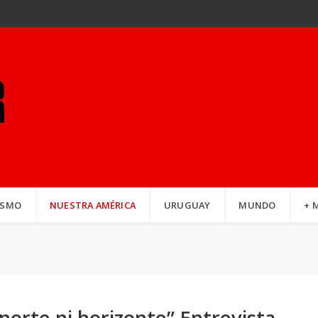
ISMO
NUESTRA AMÉRICA
URUGUAY
MUNDO
+ 
norte ni horizonte” Entrevista