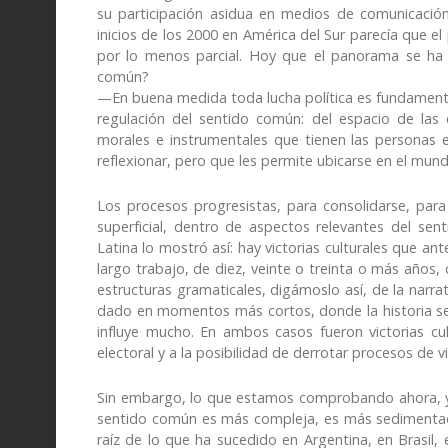
su participación asidua en medios de comunicación
inicios de los 2000 en América del Sur parecía que el
por lo menos parcial. Hoy que el panorama se ha 
común?
—En buena medida toda lucha política es fundamenta
regulación del sentido común: del espacio de las 
morales e instrumentales que tienen las personas e
reflexionar, pero que les permite ubicarse en el mu
Los procesos progresistas, para consolidarse, para t
superficial, dentro de aspectos relevantes del se
Latina lo mostró así: hay victorias culturales que ant
largo trabajo, de diez, veinte o treinta o más años
estructuras gramaticales, digámoslo así, de la narrati
dado en momentos más cortos, donde la historia 
influye mucho. En ambos casos fueron victorias cultu
electoral y a la posibilidad de derrotar procesos de v
Sin embargo, lo que estamos comprobando ahora, y l
sentido común es más compleja, es más sedimentada
raíz de lo que ha sucedido en Argentina, en Brasil,