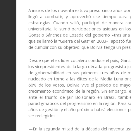
A inicios de los noventa estuvo preso cinco años por 
llegó a combatir, y aprovechó ese tiempo para p
estrategias. Cuando salió, participó de manera ca
universitaria, le sumó participaciones asiduas en lo
Gonzalo Sánchez de Lozada del gobierno –tras una 
que se llamó la “Guerra del Gas” en 2003–, apostó f
de cumplir con su objetivo: que Bolivia tenga un pres
Desde que el ex líder cocalero conduce el país, García
los vicepresidentes de la larga década progresista j
de gobernabilidad en sus primeros tres años de m
nucleado en torno a las élites de la Media Luna ori
60% de los votos, Bolivia vive el período de mayor
crecimiento económico de la región. Sin embargo, 
ante el triunfo de Jair Bolsonaro en Brasil, tam
paradigmáticos del progresismo en la región. Para s
años de gestión y el año próximo habrá elecciones pr
ser reelegidos.
—En la segunda mitad de la década del noventa uste