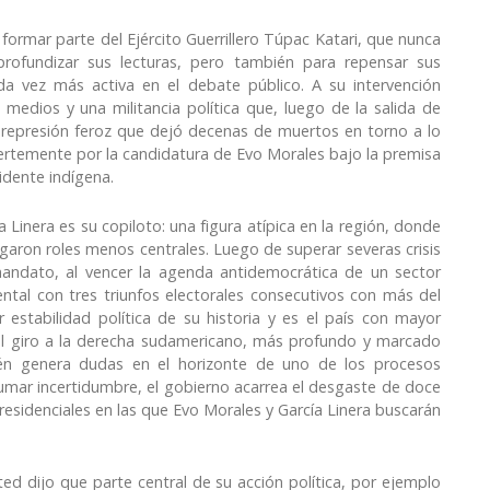
formar parte del Ejército Guerrillero Túpac Katari, que nunca
rofundizar sus lecturas, pero también para repensar sus
da vez más activa en el debate público. A su intervención
s medios y una militancia política que, luego de la salida de
represión feroz que dejó decenas de muertos en torno a lo
uertemente por la candidatura de Evo Morales bajo la premisa
idente indígena.
 Linera es su copiloto: una figura atípica en la región, donde
ugaron roles menos centrales. Luego de superar severas crisis
andato, al vencer la agenda antidemocrática de un sector
ental con tres triunfos electorales consecutivos con más del
 estabilidad política de su historia y es el país con mayor
el giro a la derecha sudamericano, más profundo y marcado
bién genera dudas en el horizonte de uno de los procesos
umar incertidumbre, el gobierno acarrea el desgaste de doce
esidenciales en las que Evo Morales y García Linera buscarán
d dijo que parte central de su acción política, por ejemplo