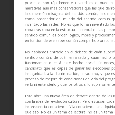
procesos son rápidamente reversibles o pueden s
narrativas aún más conservadoras que las que derrot
la dimensión misógina del sentido común, la dimen
como ordenador del mundo del sentido común que
inventado las redes. No es que lo han inventado las
capa tras capa en la estructura cerebral de las perso
sentido común: es orden lógico, moral y procedime
en función de ese saber común compartido preconsc
No habíamos entrado en el debate de cuán superfic
sentido común, de cuán enraizado y cuán hecho p
funcionamiento está este hecho social. Entonc
candidato que es capaz de ganar las elecciones po
inseguridad, a la discriminación, al racismo, y que e
proceso de mejora de condiciones de vida del progr
verlo ni entenderlo y que los otros sí lo supieron ent
Esto abre una nueva área de debate dentro de las iz
con la idea de revolución cultural. Pero estaban toda
inconsciencia-consciencia. Y la consciencia se adquir
que eso. No es un tema de lectura, no es un tema 