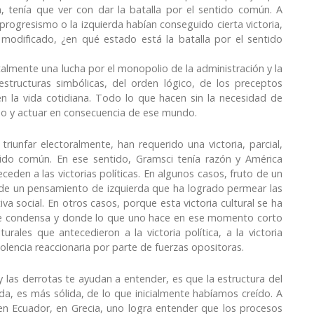
, tenía que ver con dar la batalla por el sentido común. A
 progresismo o la izquierda habían conseguido cierta victoria,
modificado, ¿en qué estado está la batalla por el sentido
lmente una lucha por el monopolio de la administración y la
estructuras simbólicas, del orden lógico, de los preceptos
n la vida cotidiana. Todo lo que hacen sin la necesidad de
ndo y actuar en consecuencia de ese mundo.
riunfar electoralmente, han requerido una victoria, parcial,
ntido común. En ese sentido, Gramsci tenía razón y América
eceden a las victorias políticas. En algunos casos, fruto de un
, de un pensamiento de izquierda que ha logrado permear las
va social. En otros casos, porque esta victoria cultural se ha
se condensa y donde lo que uno hace en ese momento corto
rales que antecedieron a la victoria política, a la victoria
iolencia reaccionaria por parte de fuerzas opositoras.
as derrotas te ayudan a entender, es que la estructura del
, es más sólida, de lo que inicialmente habíamos creído. A
 en Ecuador, en Grecia, uno logra entender que los procesos