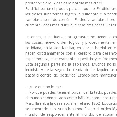
posterior a ello. Y esa es la batalla más difícil.
Es difícil tomar el poder, pero se puede. Es difícil ar
las clases subalternas logren la suficiente cualifica
cambiar el sentido común… Es decir, cambiar el orden
cuarenta veces más difícil que esas tres cosas juntas.
Entonces, si las fuerzas progresistas no tienen la 
las cosas, nuevo orden lógico y procedimental en
cotidiana, en la vida familiar, en la vida barrial, e
hacen cotidianamente con el cerebro para desenvolv
espasmódica, es meramente superficial y es fácilment
Esta segunda parte no la sabíamos. Muchos no lo 
leninista y de la segunda oleada de las izquierdas 
basta el control del poder del Estado para mantener l
—¿Por qué no lo es?
—Porque puedes tener el poder del Estado, puedes t
el mundo sedimentado como hábito, como costumbre
Marx llamaba la clase social en el año 1852. Educación
sedimentado eso, si no has modificado el orden lóg
mundo, de responder ante el mundo, de actuar a