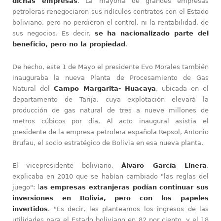
dichas empresas
. La mayoría de grandes empresas
petroleras renegociaron sus ridículos contratos con el Estado
boliviano, pero no perdieron el control, ni la rentabilidad, de
sus negocios. Es decir,
se ha nacionalizado parte del
beneficio, pero no la propiedad
.
De hecho, este 1 de Mayo el presidente Evo Morales también
inauguraba la nueva Planta de Procesamiento de Gas
Natural del
Campo Margarita- Huacaya
, ubicada en el
departamento de Tarija, cuya explotación elevará la
producción de gas natural de tres a nueve millones de
metros cúbicos por día. Al acto inaugural asistía el
presidente de la empresa petrolera española Repsol, Antonio
Brufau, el socio estratégico de Bolivia en esa nueva planta.
El vicepresidente boliviano,
Álvaro García Linera
,
explicaba en 2010 que se habían cambiado "las reglas del
juego": l
as empresas extranjeras podían continuar sus
inversiones en Bolivia, pero con los papeles
invertidos
. "Es decir, les planteamos los ingresos de las
utilidades para el Estado boliviano en 82 por ciento, y el 18