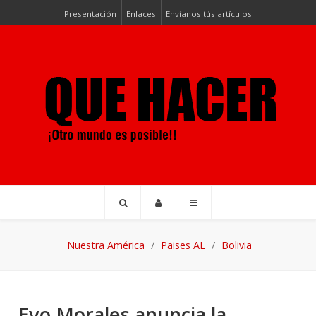
Presentación
Enlaces
Envíanos tús artículos
Nuestra América
Paises AL
Bolivia
Evo Morales anuncia la