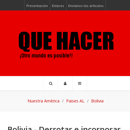
Presentación
Enlaces
Envíanos tús artículos
Nuestra América
Paises AL
Bolivia
Bolivia - Derrotar e incorporar