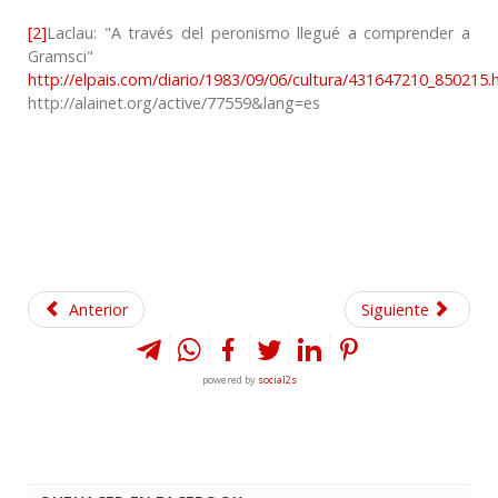
[2]
Laclau: "A través del peronismo llegué a comprender a
Gramsci"
http://elpais.com/diario/1983/09/06/cultura/431647210_850215.
http://alainet.org/active/77559&lang=es
Anterior
Siguiente
powered by
social2s