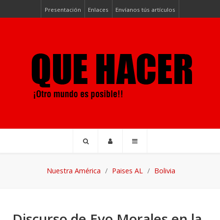
Presentación
Enlaces
Envíanos tús artículos
Nuestra América
Paises AL
Bolivia
Discurso de Evo Morales en la