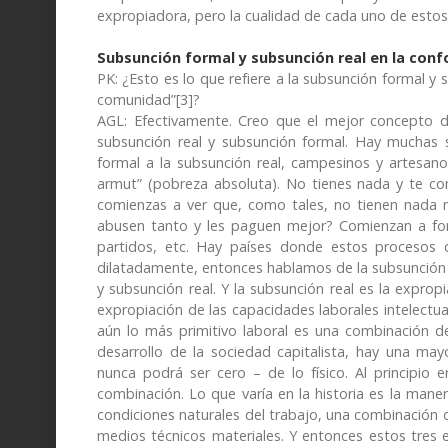
expropiadora, pero la cualidad de cada uno de estos p
Subsunción formal y subsunción real en la conf
PK: ¿Esto es lo que refiere a la subsunción formal y 
comunidad”[3]?
AGL: Efectivamente. Creo que el mejor concepto d
subsunción real y subsunción formal. Hay muchas
formal a la subsunción real, campesinos y artesan
armut” (pobreza absoluta). No tienes nada y te con
comienzas a ver que, como tales, no tienen nada 
abusen tanto y les paguen mejor? Comienzan a form
partidos, etc. Hay países donde estos procesos 
dilatadamente, entonces hablamos de la subsunción 
y subsunción real. Y la subsunción real es la expropi
expropiación de las capacidades laborales intelectua
aún lo más primitivo laboral es una combinación d
desarrollo de la sociedad capitalista, hay una may
nunca podrá ser cero – de lo físico. Al principio 
combinación. Lo que varía en la historia es la maner
condiciones naturales del trabajo, una combinación d
medios técnicos materiales. Y entonces estos tres