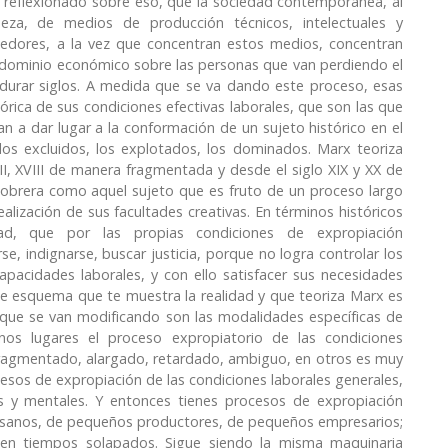
 reflexionado sobre eso, que la sociedad contemporánea, al
eza, de medios de producción técnicos, intelectuales y
eedores, a la vez que concentran estos medios, concentran
e dominio económico sobre las personas que van perdiendo el
durar siglos. A medida que se va dando este proceso, esas
rica de sus condiciones efectivas laborales, que son las que
n a dar lugar a la conformación de un sujeto histórico en el
los excluidos, los explotados, los dominados. Marx teoriza
II, XVIII de manera fragmentada y desde el siglo XIX y XX de
e obrera como aquel sujeto que es fruto de un proceso largo
alización de sus facultades creativas. En términos históricos
ad, que por las propias condiciones de expropiación
e, indignarse, buscar justicia, porque no logra controlar los
pacidades laborales, y con ello satisfacer sus necesidades
ste esquema que te muestra la realidad y que teoriza Marx es
 que se van modificando son las modalidades específicas de
unos lugares el proceso expropiatorio de las condiciones
 fragmentado, alargado, retardado, ambiguo, en otros es muy
esos de expropiación de las condiciones laborales generales,
es y mentales. Y entonces tienes procesos de expropiación
esanos, de pequeños productores, de pequeños empresarios;
s en tiempos solapados. Sigue siendo la misma maquinaria