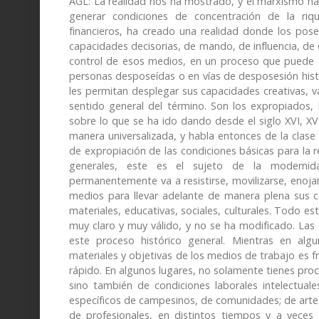
AGL: La realidad nos ha mostrado, y el marxismo ha
generar condiciones de concentración de la riqu
financieros, ha creado una realidad donde los pos
capacidades decisorias, de mando, de influencia, d
control de esos medios, en un proceso que puede 
personas desposeídas o en vías de desposesión histó
les permitan desplegar sus capacidades creativas, va
sentido general del término. Son los expropiados, 
sobre lo que se ha ido dando desde el siglo XVI, XV
manera universalizada, y habla entonces de la clas
de expropiación de las condiciones básicas para la re
generales, este es el sujeto de la modernid
permanentemente va a resistirse, movilizarse, enojars
medios para llevar adelante de manera plena sus ca
materiales, educativas, sociales, culturales. Todo e
muy claro y muy válido, y no se ha modificado. Las
este proceso histórico general. Mientras en alg
materiales y objetivas de los medios de trabajo es
rápido. En algunos lugares, no solamente tienes proc
sino también de condiciones laborales intelectual
específicos de campesinos, de comunidades; de art
de profesionales, en distintos tiempos y a vece