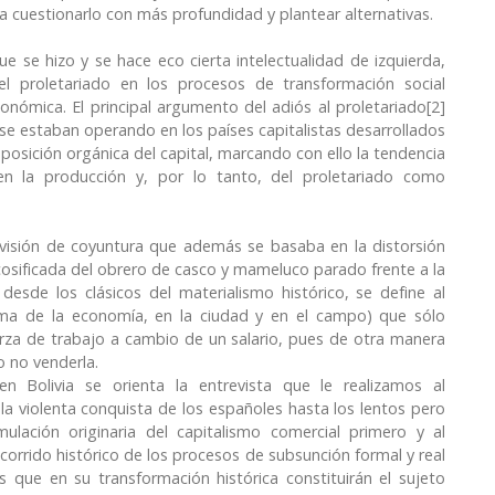
a cuestionarlo con más profundidad y plantear alternativas.
 que se hizo y se hace eco cierta intelectualidad de izquierda,
l proletariado en los procesos de transformación social
conómica. El principal argumento del adiós al proletariado[2]
e estaban operando en los países capitalistas desarrollados
mposición orgánica del capital, marcando con ello la tendencia
 en la producción y, por lo tanto, del proletariado como
visión de coyuntura que además se basaba en la distorsión
, cosificada del obrero de casco y mameluco parado frente a la
desde los clásicos del materialismo histórico, se define al
ama de la economía, en la ciudad y en el campo) que sólo
erza de trabajo a cambio de un salario, pues de otra manera
o no venderla.
n Bolivia se orienta la entrevista que le realizamos al
 la violenta conquista de los españoles hasta los lentos pero
ulación originaria del capitalismo comercial primero y al
corrido histórico de los procesos de subsunción formal y real
 que en su transformación histórica constituirán el sujeto