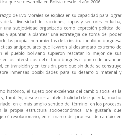
tica que se desarrolla en Bolivia desde el año 2006.
erazgo de Evo Morales se explica en su capacidad para lograr
s de la diversidad de fracciones, capas y sectores en lucha,
ar una subjetividad organizada como expresión política del
das y apuntan a plantear una estrategia de toma del poder
ndo las propias herramientas de la institucionalidad burguesa
ácticas antipopulares que llevaron al desamparo extremo de
 el pueblo boliviano supieron rescatar lo mejor de sus
r en los intersticios del estado burgués el punto de arranque
l, en transición y en tensión, pero que sin duda se construye
bre inmensas posibilidades para su desarrollo material y
o histórico, el sujeto por excelencia del cambio social es la
o y, también, desde cierta intelectualidad de izquierda, mucho
riado, en el más amplio sentido del término, en los procesos
en la propia estructura socioeconómica. Me gustaría que
jeto” revolucionario, en el marco del proceso de cambio en