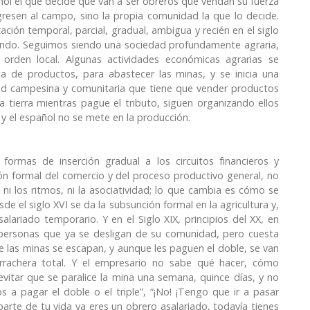
ñol el que decide que van a ser obreros que vendan su fuerza
resen al campo, sino la propia comunidad la que lo decide.
ión temporal, parcial, gradual, ambigua y recién en el siglo
ando. Seguimos siendo una sociedad profundamente agraria,
 orden local. Algunas actividades económicas agrarias se
a de productos, para abastecer las minas, y se inicia una
dad campesina y comunitaria que tiene que vender productos
a tierra mientras pague el tributo, siguen organizando ellos
 y el español no se mete en la producción.
formas de inserción gradual a los circuitos financieros y
ón formal del comercio y del proceso productivo general, no
ni los ritmos, ni la asociatividad; lo que cambia es cómo se
de el siglo XVI se da la subsunción formal en la agricultura y,
lariado temporario. Y en el Siglo XIX, principios del XX, en
 personas que ya se desligan de su comunidad, pero cuesta
de las minas se escapan, y aunque les paguen el doble, se van
orrachera total. Y el empresario no sabe qué hacer, cómo
 evitar que se paralice la mina una semana, quince días, y no
 a pagar el doble o el triple”, “¡No! ¡Tengo que ir a pasar
 parte de tu vida ya eres un obrero asalariado, todavía tienes