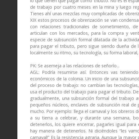
lo que tienen que pagar como tributo. No es el espa
de trabajo por cuatro meses en la mina y luego reg
Tienes ahí unas mezclas muy complicadas de obrerizac
XIX estos procesos de obrerización se van condens
con relaciones tradicionales de sometimiento, de
articulan con los mercados, para la compra y vent
especie de subsunción formal dilatada de la activi
para pagar el tributo, pero sigue siendo dueña de l
localmente su ritmo, su tecnología, su forma laboral,
PK: Se asemeja a las relaciones de señorío...
AGL: Podría resumirse así. Entonces vas teniendo 
económicos de la colonia. Un inicio de una subsunci
del proceso de trabajo: no cambian las tecnologías, 
usa el producto del trabajo para pagar el tributo. Des
gradualmente, una subsunción formal del trabajo asa
pequeños núcleos, enclaves de subsunción real de
mucho. Por ejemplo: llega el carnaval y los obreros 
a su tierra a celebrar, y durante una semana, b
detenerlos, los quiere encerrar, pagarles igual para
hay manera de detenerlos. Ni diciéndoles “les vamos
carnaval!” Es la resistencia agraria. Aunque la mayor