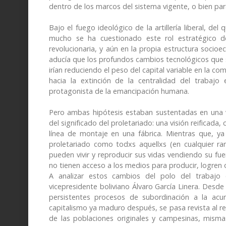
dentro de los marcos del sistema vigente, o bien par
Bajo el fuego ideológico de la artillería liberal, del
mucho se ha cuestionado este rol estratégico de
revolucionaria, y aún en la propia estructura socioe
aducía que los profundos cambios tecnológicos que s
irían reduciendo el peso del capital variable en la co
hacia la extinción de la centralidad del trabajo
protagonista de la emancipación humana.
Pero ambas hipótesis estaban sustentadas en una 
del significado del proletariado: una visión reificada
línea de montaje en una fábrica. Mientras que, ya 
proletariado como todxs aquellxs (en cualquier r
pueden vivir y reproducir sus vidas vendiendo su fu
no tienen acceso a los medios para producir, logren 
A analizar estos cambios del polo del trabajo e
vicepresidente boliviano Álvaro García Linera. Desde
persistentes procesos de subordinación a la acum
capitalismo ya maduro después, se pasa revista al re
de las poblaciones originales y campesinas, mismas