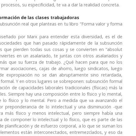
rocesos, su especificidad, te va a dar la realidad concreta.
ormación de las clases trabajadoras
subsunción real que planteas en tu libro “Forma valor y forma
iseñado por Marx para entender esta diversidad, es el de
 sociedades que han pasado rápidamente de la subsunción
os que pierden todas sus cosas y se convierten en “absolut
viertes en un asalariado, te juntas con otros asalariados y
más que su fuerza de trabajo. ¿Qué hacen para que no los
ar asociaciones, cajas de ahorro, luego sindicatos, luego
de expropiación no se dan abruptamente sino retardada,
formal. Y en otros lugares se sobreponen: subsunción formal
ación de capacidades laborales tradicionales (físicas) más la
les. Siempre hay una composición entre lo físico y lo mental,
e lo físico y lo mental. Pero a medida que va avanzando el
or preponderancia de lo intelectual y una disminución -que
era más físico y menos intelectual, pero siempre había una
a de componer lo intelectual y lo físico, que es parte de las
e planificación y de esfuerzo corporal, a lo que se suman los
 elementos están interconectados, entremezclados, y eso da