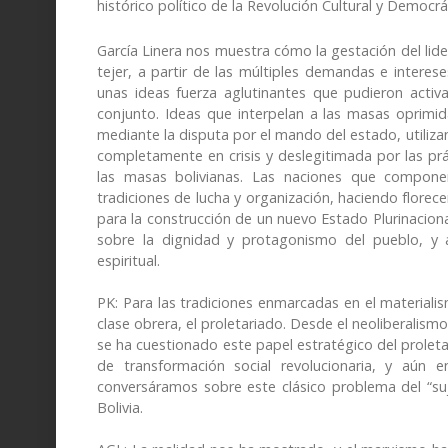
histórico político de la Revolución Cultural y Democrá
García Linera nos muestra cómo la gestación del lid
tejer, a partir de las múltiples demandas e interese
unas ideas fuerza aglutinantes que pudieron activ
conjunto. Ideas que interpelan a las masas oprimi
mediante la disputa por el mando del estado, utiliza
completamente en crisis y deslegitimada por las pr
las masas bolivianas. Las naciones que componen
tradiciones de lucha y organización, haciendo florece
para la construcción de un nuevo Estado Plurinaciona
sobre la dignidad y protagonismo del pueblo, y a
espiritual.
PK: Para las tradiciones enmarcadas en el materialism
clase obrera, el proletariado. Desde el neoliberalism
se ha cuestionado este papel estratégico del proleta
de transformación social revolucionaria, y aún 
conversáramos sobre este clásico problema del “su
Bolivia.