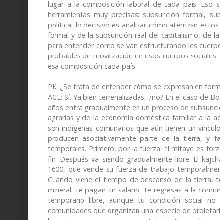
lugar a la composición laboral de cada país. Eso s
herramientas muy precisas: subsunción formal, sub
política, lo decisivo es analizar cómo aterrizan esto
formal y de la subsunción real del capitalismo, de la
para entender cómo se van estructurando los cuerpos
probables de movilización de esos cuerpos sociales
esa composición cada país.
PK: ¿Se trata de entender cómo se expresan en forma 
AGL: Sí. Ya bien terrenalizadas, ¿no? En el caso de 
años entra gradualmente en un proceso de subsunción
agrarias y de la economía doméstica familiar a la a
son indígenas comunarios que aún tienen un vínculo 
producen asociativamente parte de la tierra, y f
temporales. Primero, por la fuerza: el mitayo es forz
fin. Después va siendo gradualmente libre. El kajc
1600, que vende su fuerza de trabajo temporalmente
Cuando viene el tiempo de descanso de la tierra, te
mineral, te pagan un salario, te regresas a la comun
temporario libre, aunque tu condición social no e
comunidades que organizan una especie de proletari