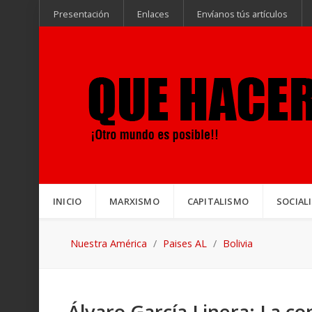
Presentación
Enlaces
Envíanos tús artículos
INICIO
MARXISMO
CAPITALISMO
SOCIAL
Nuestra América
Paises AL
Bolivia
Álvaro García Linera: La co