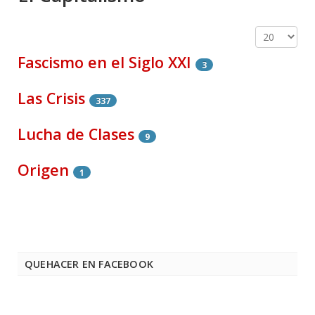
Cantidad a 
Fascismo en el Siglo XXI
3
Las Crisis
337
Lucha de Clases
9
Origen
1
QUEHACER EN FACEBOOK