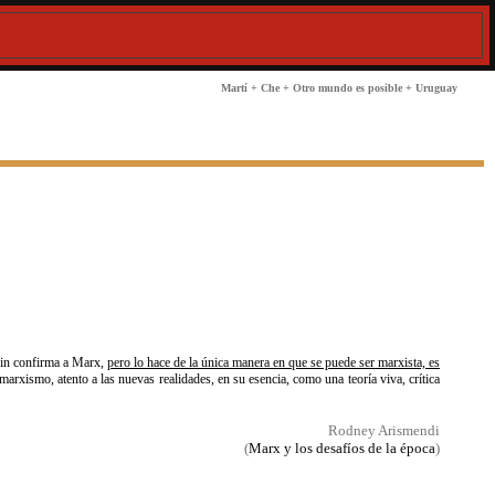
Martí
+
Che
+
Otro mundo es posible
+
Uruguay
nin confirma a Marx,
pero lo hace de la única manera en que se puede ser marxista, es
arxismo, atento a las nuevas realidades, en su esencia, como una teoría viva, crítica
Rodney Arismendi
(
Marx y los desafíos de la época
)