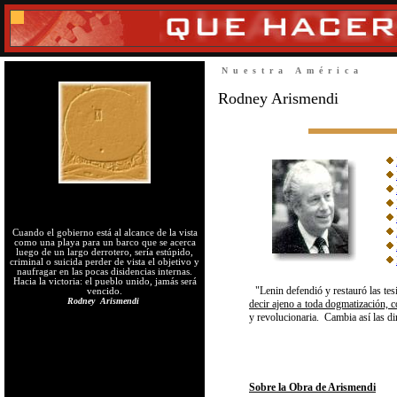
Nuestra América
Rodney Arismendi
Cuando el gobierno está al alcance de la vista
como una playa para un barco que se acerca
luego de un largo derrotero, sería estúpido,
criminal o suicida perder de vista el objetivo y
naufragar en las pocas disidencias internas.
Hacia la victoria: el pueblo unido, jamás será
"
Lenin defendió y restauró las t
vencido.
Rodney Arismendi
decir ajeno a toda dogmatización, c
y revolucionaria. Cambia así las dir
Sobre la Obra de Arismendi