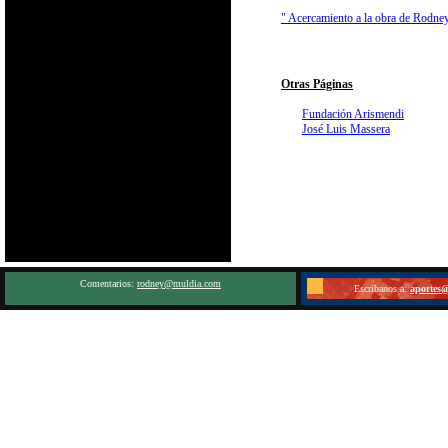
" Acercamiento a la obra de Rodne
Otras Páginas
Fundación Arismendi
José Luis Massera
Comentarios:
rodney@muldia.com
Escribanos a:
aportes