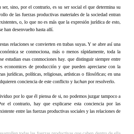
er, sino, por el contrario, es su ser social el que determina su
ollo de las fuerzas productivas materiales de la sociedad entran
xistentes, o, lo que no es más que la expresión jurídica de esto,
se han desenvuelto hasta allí.
estas relaciones se convierten en trabas suyas. Y se abre así una
 económica se conmociona, más o menos rápidamente, toda la
 se estudian esas conmociones hay. que distinguir siempre entre
nes economices de producción y que pueden apreciarse con la
s jurídicas, políticas, religiosas, artísticas o filosóficas; en una
dquieren conciencia de este conflicto y
luchan
por resolverlo.
iduo por lo que él piensa de si, no podemos juzgar tampoco a
r el contrario, hay que explicarse esta conciencia por las
xistente entre las fuerzas productivas sociales y las relaciones de
sarrollen todas las fuerzas productivas que caben dentro de ella