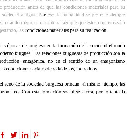
e producción antes de que las condiciones materiales para su
 sociedad antigua. Po
r
eso, la humanidad se propone siempre
, mirando mejor, se encontrará siempre que estos objetivos sólo
estando, las c
ondiciones materiales para su realización.
tas épocas de progreso en la formación de la sociedad el modo
l moderno burgués. Las relaciones burguesas de producción son la
producción; antagónica, no en el sentido de un antagonismo
as condiciones sociales de vida de los, individuos.
n el seno de la sociedad burguesa brindan, al mismo tiempo, las
tagonismo. Con esta formación social se cierra, por lo tanto la