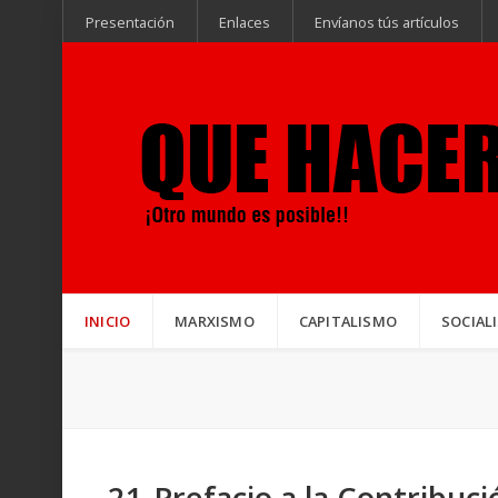
Presentación
Enlaces
Envíanos tús artículos
INICIO
MARXISMO
CAPITALISMO
SOCIAL
21-Prefacio a la Contribuci