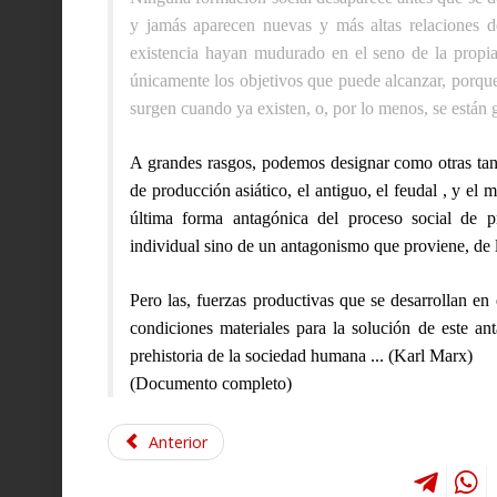
y jamás aparecen nuevas y más altas relaciones d
existencia hayan mudurado en el seno de la propia
únicamente los objetivos que puede alcanzar, porque
surgen cuando ya existen, o, por lo menos, se están g
A grandes rasgos, podemos designar como otras tan
de producción asiático, el antiguo, el feudal , y e
última forma antagónica del proceso social de 
individual sino de un antagonismo que proviene, de l
Pero las, fuerzas productivas que se desarrollan e
condiciones materiales para la solución de este an
prehistoria de la sociedad humana ...
(Karl Marx)
(Documento completo)
Anterior