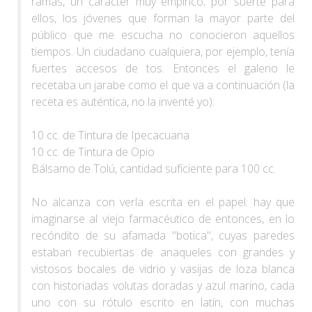
ramas, un carácter muy empírico; por suerte para
ellos, los jóvenes que forman la mayor parte del
público que me escucha no conocieron aquellos
tiempos. Un ciudadano cualquiera, por ejemplo, tenía
fuertes accesos de tos. Entonces el galeno le
recetaba un jarabe como el que va a continuación (la
receta es auténtica, no la inventé yo):
10 cc. de Tintura de Ipecacuana
10 cc. de Tintura de Opio
Bálsamo de Tolú, cantidad suficiente para 100 cc.
No alcanza con verla escrita en el papel: hay que
imaginarse al viejo farmacéutico de entonces, en lo
recóndito de su afamada "botica", cuyas paredes
estaban recubiertas de anaqueles con grandes y
vistosos bocales de vidrio y vasijas de loza blanca
con historiadas volutas doradas y azul marino, cada
uno con su rótulo escrito en latín, con muchas