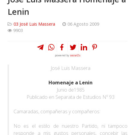
Lenin
03 José Luis Massera
06 Agosto 2009
9903
powered by
social2s
José Luis Massera
Homenaje a Lenin
Junio de1985
Publicado en Separata de Estudios Nº 93
Camaradas, compañeras y compañeros:
No es el estilo de nuestro Partido, ni tampoco
responde a mis gustos personales, concebir las